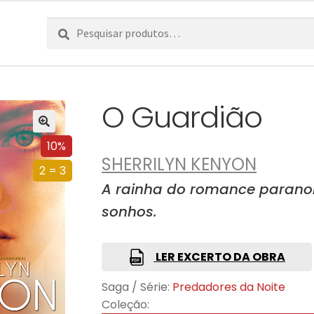
Pesquisar
Pesquisa
por:
O Guardião
10%
SHERRILYN KENYON
2 = 3
A rainha do romance parano
sonhos.
LER EXCERTO DA OBRA
Saga / Série:
Predadores da Noite
Coleção: