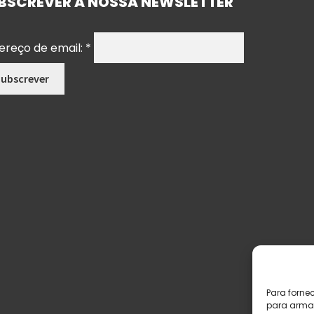
BSCREVER A NOSSA NEWSLETTER
ereço de email:
*
Para forne
para armaz