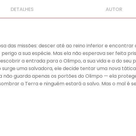
DETALHES
AUTOR
sa das missões: descer até ao reino inferior e encontrar
erigo a sua espécie. Mas ela não esperava ser feita pris
escobrir a entrada para o Olimpo, a sua vida e a do seu
o surge uma salvadora, ele decide tentar uma nova tátic
a não guarda apenas os portões do Olimpo — ela proteg
assombrar a Terra e ninguém estará a salvo. Mas o mal é 