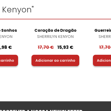
n Kenyon"
e Sonhos
Coração de Dragão
Guerrei
KENYON
SHERRILYN KENYON
SHERR
5,98
€
17,70
€
15,93
€
17,7
carrinho
Adicionar ao carrinho
Adicion