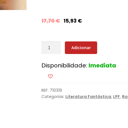
17,70
€
15,93
€
Quantidade
Adicionar
de
O
Disponibilidade:
Imediata
Guardião
REF:
710319
Categorias:
Literatura Fantástica
,
LPF
,
Ro