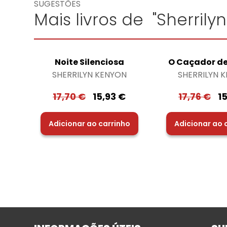
SUGESTÕES
Mais livros de "Sherrily
Noite Silenciosa
O Caçador d
SHERRILYN KENYON
SHERRILYN 
17,70
€
15,93
€
17,76
€
1
Adicionar ao carrinho
Adicionar ao 