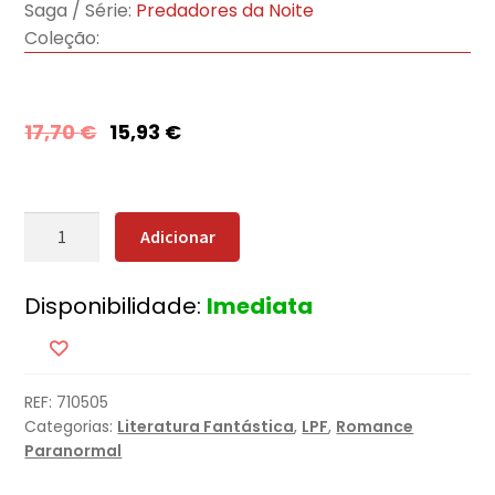
Saga / Série:
Predadores da Noite
Coleção:
17,70
€
15,93
€
Quantidade
Adicionar
de
O
Disponibilidade:
Imediata
Juramento
do
Dragão
REF:
710505
Categorias:
Literatura Fantástica
,
LPF
,
Romance
Paranormal