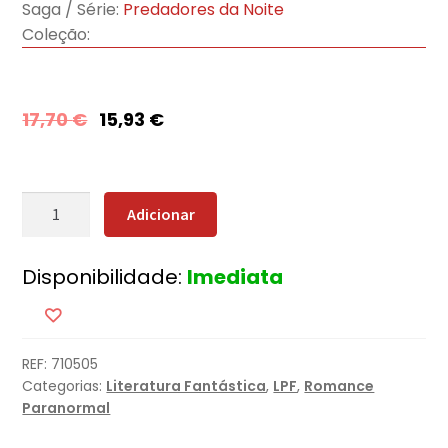
Saga / Série:
Predadores da Noite
Coleção:
17,70
€
15,93
€
Quantidade
Adicionar
de
O
Disponibilidade:
Imediata
Juramento
do
Dragão
REF:
710505
Categorias:
Literatura Fantástica
,
LPF
,
Romance
Paranormal