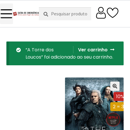
Pesquisar
Pesquisa
por:
“A Torre dos
Ver carrinho
Loucos” foi adicionado ao seu carrinho.
10%
2 = 3