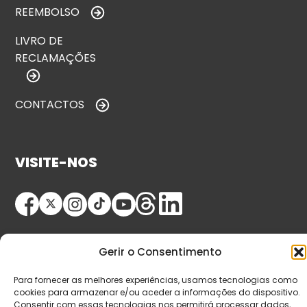
REEMBOLSO
LIVRO DE
RECLAMAÇÕES
CONTACTOS
VISITE-NOS
Gerir o Consentimento
Para fornecer as melhores experiências, usamos tecnologias como
cookies para armazenar e/ou aceder a informações do dispositivo.
© Copyright 2026 Saída de Emergência. Todos os
Consentir com essas tecnologias nos permitirá processar dados,