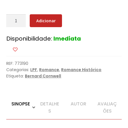
Quantidade
Adicionar
de
O
Disponibilidade:
Imediata
Trono
Vazio
REF:
773190
Categorias:
LPF
,
Romance
,
Romance Histórico
Etiqueta:
Bernard Cornwell
SINOPSE
DETALHE
AUTOR
AVALIAÇ
S
ÕES