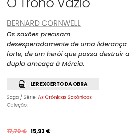
O Trono Vazio
BERNARD CORNWELL
Os saxões precisam
desesperadamente de uma liderança
forte, de um herói que possa destruir a
dupla ameaça à Mércia.
LER EXCERTO DA OBRA
Saga / Série:
As Crónicas Saxónicas
Coleção:
17,70
€
15,93
€