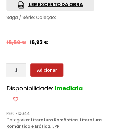
LER EXCERTO DA OBRA
Saga / Série:
Coleção:
18,80
€
16,93
€
Quantidade
Adicionar
de
Os
Disponibilidade:
Imediata
Céus
de
Montana
(Nova
REF:
710644
Edição)
Categorias:
Literatura Romântica
,
Literatura
Romântica e Erótica
,
LPF