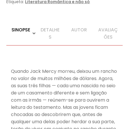
Etiqueta:
Literatura Romântica e não só
SINOPSE
DETALHE
AUTOR
AVALIAÇ
S
ÕES
Quando Jack Mercy morreu, deixou um rancho
no valor de muitos milhões de dólares. Agora,
as suas três filhas — cada uma nascida no seio
de um casamento diferente e sem ligação
com as irmãs — reúnem-se para ouvirem a
leitura do testamento. Mas as jovens ficam
chocadas ao descobrirem que, antes de
qualquer uma delas poder herdar a sua parte,
terão de viver em conjunto no rancho durante