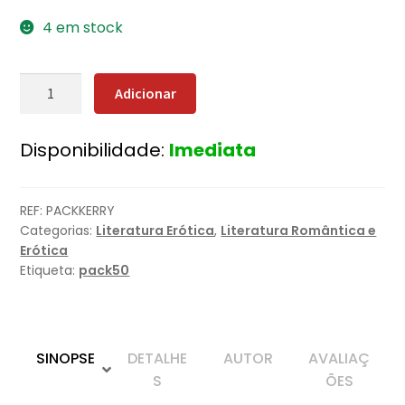
4 em stock
Quantidade
Adicionar
de
Pack
Disponibilidade:
Imediata
Beth
Kerry
REF:
PACKKERRY
Categorias:
Literatura Erótica
,
Literatura Romântica e
Erótica
Etiqueta:
pack50
SINOPSE
DETALHE
AUTOR
AVALIAÇ
S
ÕES