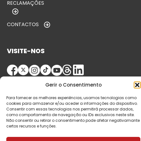
RECLAMAÇÕES
CONTACTOS
VISITE-NOS
Gerir o Consentimento
Para fornecer as melhores experiências, usamos tecnologias como
cookies para armazenar e/ou aceder a informações do dispositivo.
Consentir com essas tecnologias nos permitirá processar dados,
© Copyright 2026 Saída de Emergência. Todos os
como comportamento de navegação ou IDs exclusivos neste site.
Não consentir ou retirar o consentimento pode afetar negativamante
direitos reservados.
certos recursos e funções.