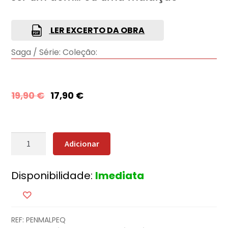
LER EXCERTO DA OBRA
Saga / Série:
Coleção:
19,90
€
17,90
€
Quantidade
Adicionar
de
Pensamentos
Disponibilidade:
Imediata
Malignos
+
Oferta
A
REF:
PENMALPEQ
Pequena