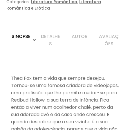
Categorias:
Literatura Romântica
,
Literatura
Livraria
Romântica e Erótica
dos
Recomeços
SINOPSE
DETALHE
AUTOR
AVALIAÇ
S
ÕES
Thea Fox tem a vida que sempre desejou.
Tornou-se uma famosa criadora de videojogos,
uma profissão que lhe permite mudar-se para
Redbud Hollow, a sua terra de infância. Fica
então a viver num acolhedor chalé, perto da
sua adorada avó e da casa onde cresceu. E
quando descobre que o seu vizinho é a sua
paixão da adolescência, parece que a vida não