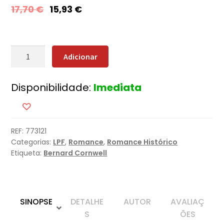
17,70
€
15,93
€
Quantidade
Adicionar
de
Terra
Disponibilidade:
Imediata
em
Chamas
REF:
773121
Categorias:
LPF
,
Romance
,
Romance Histórico
Etiqueta:
Bernard Cornwell
SINOPSE
DETALHE
AUTOR
AVALIAÇ
S
ÕES