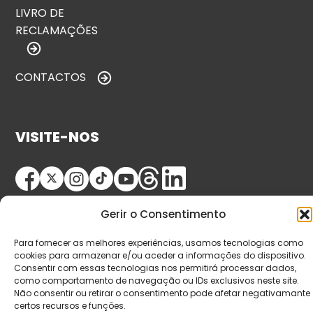
LIVRO DE
RECLAMAÇÕES
CONTACTOS
VISITE-NOS
Gerir o Consentimento
Para fornecer as melhores experiências, usamos tecnologias como
cookies para armazenar e/ou aceder a informações do dispositivo.
Consentir com essas tecnologias nos permitirá processar dados,
© Copyright 2026 Saída de Emergência. Todos os
como comportamento de navegação ou IDs exclusivos neste site.
direitos reservados.
Não consentir ou retirar o consentimento pode afetar negativamante
certos recursos e funções.