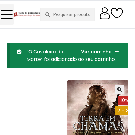
Pesquisar
Pesquisa
por:
“O Cavaleiro da
Ver carrinho
Morte” foi adicionado ao seu carrinho.
10%
2 = 3