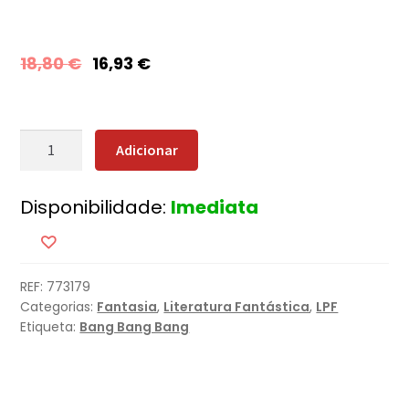
18,80
€
16,93
€
Quantidade
Adicionar
de
Território
Disponibilidade:
Imediata
Selvagem
REF:
773179
Categorias:
Fantasia
,
Literatura Fantástica
,
LPF
Etiqueta:
Bang Bang Bang