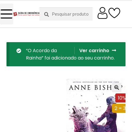
Pesquisar
Pesquisa
por:
“O Acordo da
Ver carrinho
Rainha” foi adicionado ao seu carrinho.
10%
2 = 3