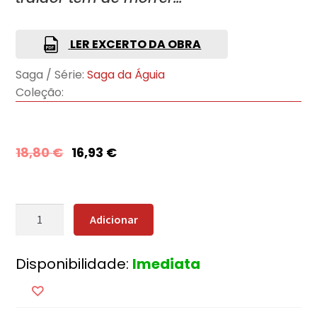
LER EXCERTO DA OBRA
Saga / Série:
Saga da Águia
Coleção:
18,80
€
16,93
€
Quantidade
Adicionar
de
Traidores
Disponibilidade:
Imediata
de
Roma