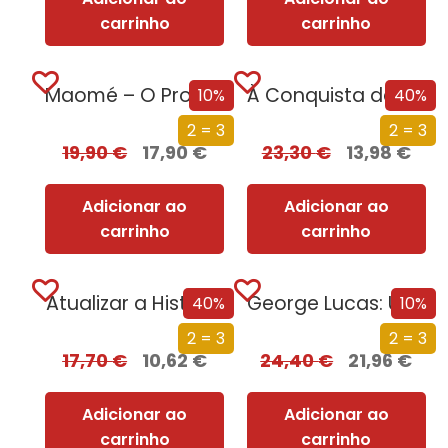
carrinho
carrinho
Maomé – O Profeta que Transformou o Mundo
À Conquista da Paz do Iluminismo à União Europeia
10%
40%
2 = 3
2 = 3
19,90
€
17,90
€
23,30
€
13,98
€
Adicionar ao
Adicionar ao
carrinho
carrinho
Atualizar a História
George Lucas: Uma Vida
40%
10%
2 = 3
2 = 3
17,70
€
10,62
€
24,40
€
21,96
€
Adicionar ao
Adicionar ao
carrinho
carrinho