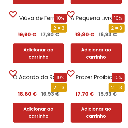
Viúva de Ferro
A Pequena Livraria dos Recomeços
10%
10%
2 = 3
2 = 3
19,90
€
17,90
€
18,80
€
16,93
€
Adicionar ao
Adicionar ao
carrinho
carrinho
O Acordo da Rainha
Prazer Proibido
10%
10%
2 = 3
2 = 3
18,80
€
16,93
€
17,70
€
15,93
€
Adicionar ao
Adicionar ao
carrinho
carrinho