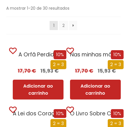
A mostrar 1–20 de 30 resultados
1
2
A Orfã Perdida
Nas minhas mãos, a morte
10%
10%
2 = 3
2 = 3
17,70
€
15,93
€
17,70
€
15,93
€
Adicionar ao
Adicionar ao
carrinho
carrinho
A Lei dos Corações Perdidos
O Livro Sobre Como Enfrentar o Tabu Que Não Te Deixa Ser Quem És
10%
10%
2 = 3
2 = 3