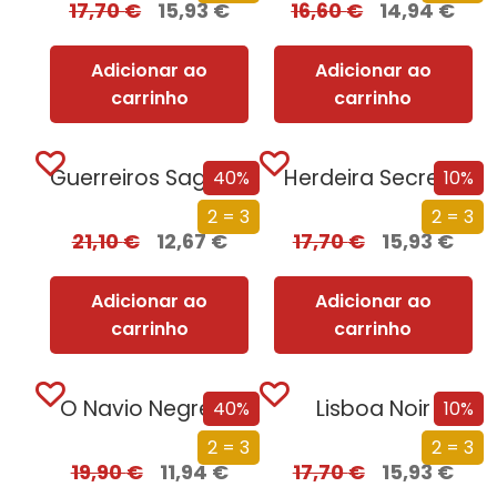
17,70
€
15,93
€
16,60
€
14,94
€
Adicionar ao
Adicionar ao
carrinho
carrinho
Guerreiros Sagrados
Herdeira Secreta
40%
10%
2 = 3
2 = 3
21,10
€
12,67
€
17,70
€
15,93
€
Adicionar ao
Adicionar ao
carrinho
carrinho
O Navio Negreiro
Lisboa Noir
40%
10%
2 = 3
2 = 3
19,90
€
11,94
€
17,70
€
15,93
€