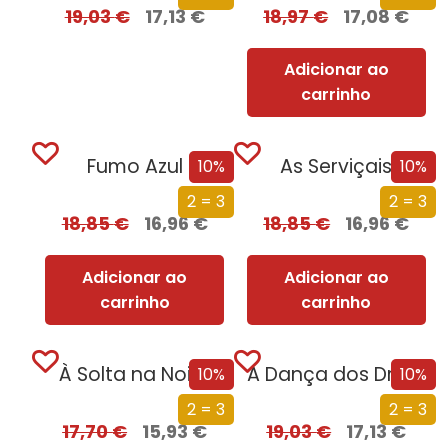
19,03
€
17,13
€
18,97
€
17,08
€
Adicionar ao
carrinho
Fumo Azul
As Serviçais
10%
10%
2 = 3
2 = 3
18,85
€
16,96
€
18,85
€
16,96
€
Adicionar ao
Adicionar ao
carrinho
carrinho
À Solta na Noite
A Dança dos Dragões
10%
10%
2 = 3
2 = 3
17,70
€
15,93
€
19,03
€
17,13
€