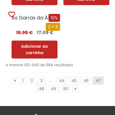
As Garras da Águia
10%
2 = 3
18,98
€
17,09
€
Adicionar ao
carrinho
A mostrar 921–940 de 984 resultados
1
2
3
…
44
45
46
47
48
49
50