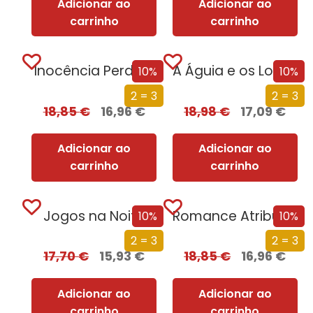
Adicionar ao
Adicionar ao
carrinho
carrinho
Inocência Perdida
A Águia e os Lobos
10%
10%
2 = 3
2 = 3
18,85
€
16,96
€
18,98
€
17,09
€
Adicionar ao
Adicionar ao
carrinho
carrinho
Jogos na Noite
Romance Atribulado
10%
10%
2 = 3
2 = 3
17,70
€
15,93
€
18,85
€
16,96
€
Adicionar ao
Adicionar ao
carrinho
carrinho