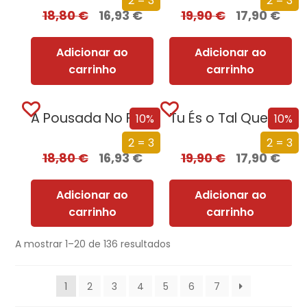
2 = 3
2 = 3
18,80
€
16,93
€
19,90
€
17,90
€
Adicionar ao
Adicionar ao
carrinho
carrinho
A Pousada No Fim Do Rio (Nova Edição)
Tu És o Tal Que Eu Não Quero
10%
10%
2 = 3
2 = 3
18,80
€
16,93
€
19,90
€
17,90
€
Adicionar ao
Adicionar ao
carrinho
carrinho
A mostrar 1–20 de 136 resultados
1
2
3
4
5
6
7