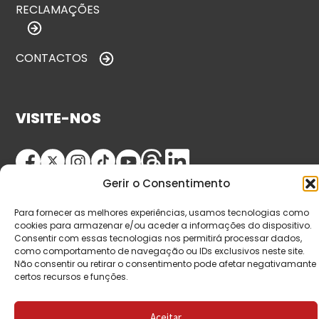
RECLAMAÇÕES
CONTACTOS
VISITE-NOS
Gerir o Consentimento
Para fornecer as melhores experiências, usamos tecnologias como
cookies para armazenar e/ou aceder a informações do dispositivo.
Consentir com essas tecnologias nos permitirá processar dados,
como comportamento de navegação ou IDs exclusivos neste site.
© Copyright 2026 Saída de Emergência. Todos os
Não consentir ou retirar o consentimento pode afetar negativamante
certos recursos e funções.
direitos reservados.
Aceitar