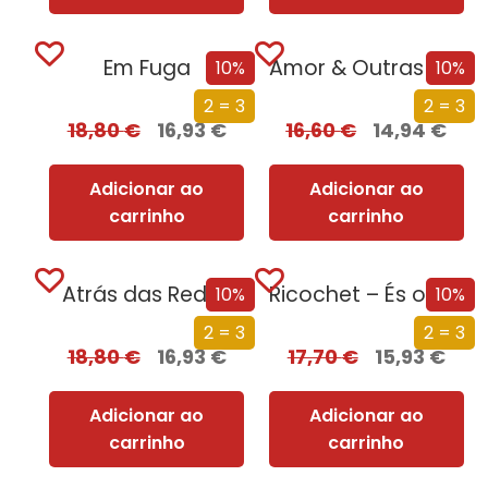
Em Fuga
Amor & Outras Mentiras
10%
10%
2 = 3
2 = 3
18,80
€
16,93
€
16,60
€
14,94
€
Adicionar ao
Adicionar ao
carrinho
carrinho
Atrás das Redes
Ricochet – És o Meu Desejo
10%
10%
2 = 3
2 = 3
18,80
€
16,93
€
17,70
€
15,93
€
Adicionar ao
Adicionar ao
carrinho
carrinho