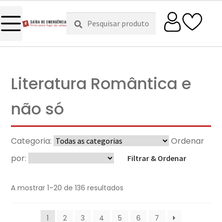
Pesquisar
Pesquisa
por:
Literatura Romântica e
não só
Categoria:
Ordenar
por:
Filtrar & Ordenar
A mostrar 1–20 de 136 resultados
1
2
3
4
5
6
7