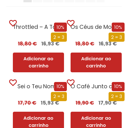
Throttled – A Todo o Gás
Os Céus de Montana (Nova Edição)
10%
10%
2 = 3
2 = 3
18,80
€
16,93
€
18,80
€
16,93
€
Adicionar ao
Adicionar ao
carrinho
carrinho
Sei o Teu Nome
O Café Junto ao Mar
10%
10%
2 = 3
2 = 3
17,70
€
15,93
€
19,90
€
17,90
€
Adicionar ao
Adicionar ao
carrinho
carrinho