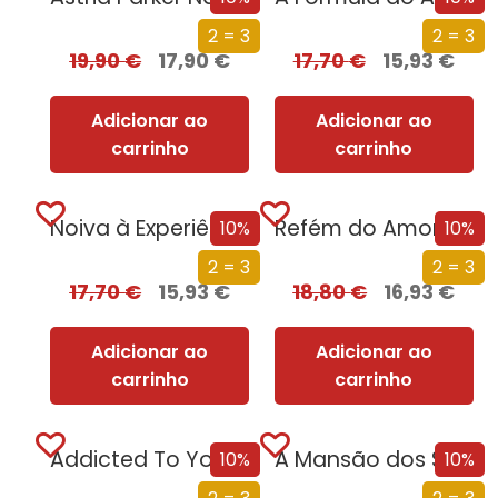
2 = 3
2 = 3
19,90
€
17,90
€
17,70
€
15,93
€
Adicionar ao
Adicionar ao
carrinho
carrinho
Noiva à Experiência (Nova Edição)
Refém do Amor [Nova Edição]
10%
10%
2 = 3
2 = 3
17,70
€
15,93
€
18,80
€
16,93
€
Adicionar ao
Adicionar ao
carrinho
carrinho
Addicted To You – És o Meu Vício
A Mansão dos Segredos
10%
10%