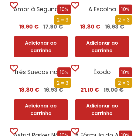
Amor à Segunda Vista
A Escolha
10%
10%
2 = 3
2 = 3
19,90
€
17,90
€
18,80
€
16,93
€
Adicionar ao
Adicionar ao
carrinho
carrinho
Três Suecos na Montanha
Êxodo
10%
10%
2 = 3
2 = 3
18,80
€
16,93
€
21,10
€
19,00
€
Adicionar ao
Adicionar ao
carrinho
carrinho
Astrid Parker Não Falha
A Fórmula do Amor (Nova Edição)
10%
10%