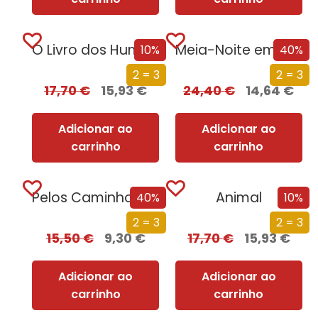
O Livro dos Humanos
Meia-Noite em Chernobyl
10%
40%
2 = 3
2 = 3
17,70
€
15,93
€
24,40
€
14,64
€
Adicionar ao
Adicionar ao
carrinho
carrinho
Pelos Caminhos Assombrados de Portugal – Rota dos Mitos e Lendas
Animal
40%
10%
2 = 3
2 = 3
15,50
€
9,30
€
17,70
€
15,93
€
Adicionar ao
Adicionar ao
carrinho
carrinho