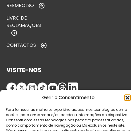
REEMBOLSO
LIVRO DE
RECLAMAÇÕES
CONTACTOS
VISITE-NOS
Gerir o Consentimento
Para fornecer as melhores experiências, usamos tecnologias como
cookies para armazenar e/ou aceder a informações do dispositivo.
Consentir com essas tecnologias nos permitirá processar dados,
como comportamento de navegação ou IDs exclusivos neste site.
© Copyright 2026 Saída de Emergência. Todos os
Não consentir ou retirar o consentimento pode afetar negativamante