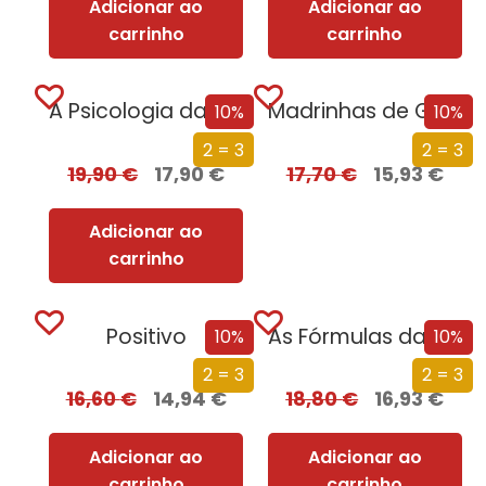
Adicionar ao
Adicionar ao
carrinho
carrinho
A Psicologia da Estupidez
Madrinhas de Guerra
10%
10%
2 = 3
2 = 3
19,90
€
17,90
€
17,70
€
15,93
€
Adicionar ao
carrinho
Positivo
As Fórmulas da Vida e da Morte
10%
10%
2 = 3
2 = 3
16,60
€
14,94
€
18,80
€
16,93
€
Adicionar ao
Adicionar ao
carrinho
carrinho