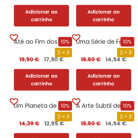
Adicionar ao
Adicionar ao
carrinho
carrinho
Até ao Fim dos Tempos
Uma Série de Felizes Coincidências
10%
10%
2 = 3
2 = 3
19,90
€
17,90
€
16,60
€
14,94
€
Adicionar ao
Adicionar ao
carrinho
carrinho
Um Planeta de Vírus
A Arte Subtil de Saber Seduzir
10%
10%
2 = 3
2 = 3
14,39
€
12,95
€
16,60
€
14,94
€