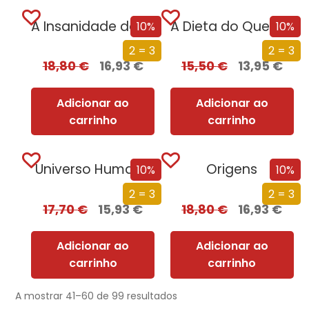
A Insanidade das Massas
A Dieta do Que Se F*da
10%
10%
2 = 3
2 = 3
18,80
€
16,93
€
15,50
€
13,95
€
Adicionar ao
Adicionar ao
carrinho
carrinho
Universo Humano
Origens
10%
10%
2 = 3
2 = 3
17,70
€
15,93
€
18,80
€
16,93
€
Adicionar ao
Adicionar ao
carrinho
carrinho
A mostrar 41–60 de 99 resultados