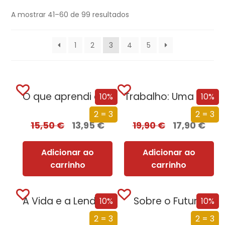
A mostrar 41–60 de 99 resultados
1
2
3
4
5
O que aprendi em Auschwitz: 12 lições para mudar a sua vida
Trabalho: Uma História de Como Utilizamos o Nosso Tempo
10%
10%
2 = 3
2 = 3
15,50
€
13,95
€
19,90
€
17,90
€
Adicionar ao
Adicionar ao
carrinho
carrinho
A Vida e a Lenda do Sultão Saladino
Sobre o Futuro
10%
10%
2 = 3
2 = 3