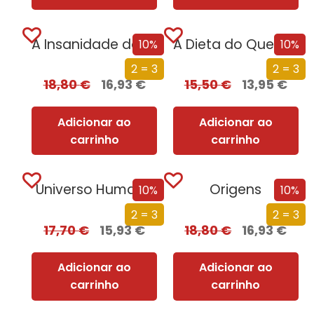
A Insanidade das Massas
A Dieta do Que Se F*da
10%
10%
2 = 3
2 = 3
18,80
€
16,93
€
15,50
€
13,95
€
Adicionar ao
Adicionar ao
carrinho
carrinho
Universo Humano
Origens
10%
10%
2 = 3
2 = 3
17,70
€
15,93
€
18,80
€
16,93
€
Adicionar ao
Adicionar ao
carrinho
carrinho