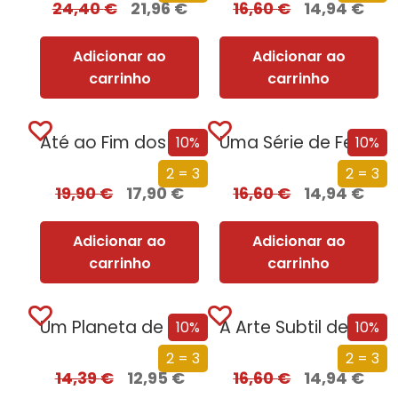
24,40
€
21,96
€
16,60
€
14,94
€
Adicionar ao
Adicionar ao
carrinho
carrinho
Até ao Fim dos Tempos
Uma Série de Felizes Coincidências
10%
10%
2 = 3
2 = 3
19,90
€
17,90
€
16,60
€
14,94
€
Adicionar ao
Adicionar ao
carrinho
carrinho
Um Planeta de Vírus
A Arte Subtil de Saber Seduzir
10%
10%
2 = 3
2 = 3
14,39
€
12,95
€
16,60
€
14,94
€