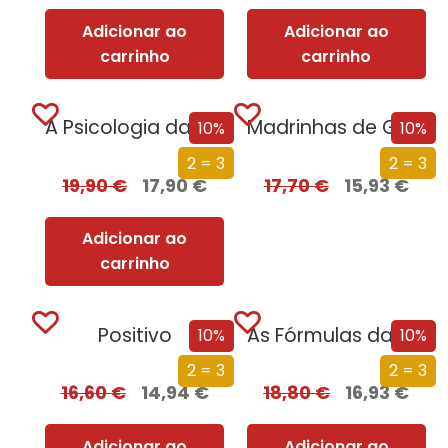
Adicionar ao
Adicionar ao
carrinho
carrinho
A Psicologia da Estupidez
Madrinhas de Guerra
10%
10%
2 = 3
2 = 3
19,90
€
17,90
€
17,70
€
15,93
€
Adicionar ao
carrinho
Positivo
As Fórmulas da Vida e da Morte
10%
10%
2 = 3
2 = 3
16,60
€
14,94
€
18,80
€
16,93
€
Adicionar ao
Adicionar ao