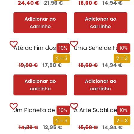
24,40
€
21,96
€
16,60
€
14,94
€
Adicionar ao
Adicionar ao
carrinho
carrinho
Até ao Fim dos Tempos
Uma Série de Felizes Coincidências
10%
10%
2 = 3
2 = 3
19,90
€
17,90
€
16,60
€
14,94
€
Adicionar ao
Adicionar ao
carrinho
carrinho
Um Planeta de Vírus
A Arte Subtil de Saber Seduzir
10%
10%
2 = 3
2 = 3
14,39
€
12,95
€
16,60
€
14,94
€