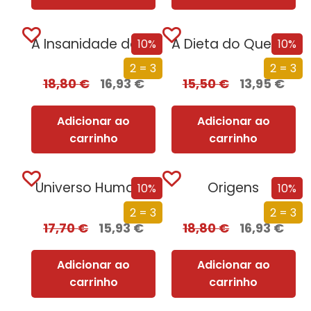
A Insanidade das Massas
A Dieta do Que Se F*da
10%
10%
2 = 3
2 = 3
18,80
€
16,93
€
15,50
€
13,95
€
Adicionar ao
Adicionar ao
carrinho
carrinho
Universo Humano
Origens
10%
10%
2 = 3
2 = 3
17,70
€
15,93
€
18,80
€
16,93
€
Adicionar ao
Adicionar ao
carrinho
carrinho