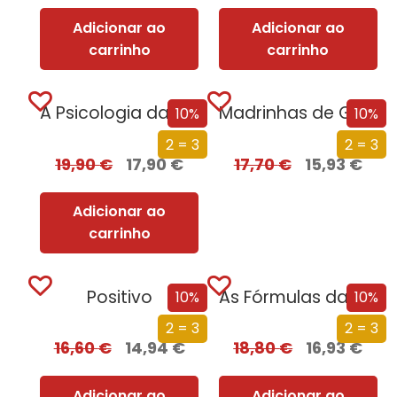
Adicionar ao
Adicionar ao
carrinho
carrinho
A Psicologia da Estupidez
Madrinhas de Guerra
10%
10%
2 = 3
2 = 3
19,90
€
17,90
€
17,70
€
15,93
€
Adicionar ao
carrinho
Positivo
As Fórmulas da Vida e da Morte
10%
10%
2 = 3
2 = 3
16,60
€
14,94
€
18,80
€
16,93
€
Adicionar ao
Adicionar ao