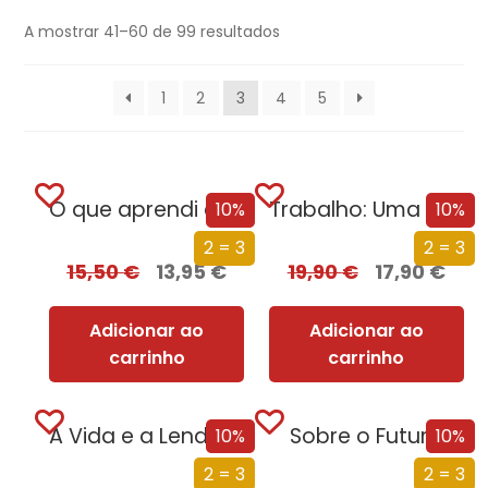
A mostrar 41–60 de 99 resultados
1
2
3
4
5
O que aprendi em Auschwitz: 12 lições para mudar a sua vida
Trabalho: Uma História de Como Utilizamos o Nosso Tempo
10%
10%
2 = 3
2 = 3
15,50
€
13,95
€
19,90
€
17,90
€
Adicionar ao
Adicionar ao
carrinho
carrinho
A Vida e a Lenda do Sultão Saladino
Sobre o Futuro
10%
10%
2 = 3
2 = 3