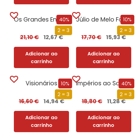
Os Grandes Enigmas da Primeira Guerra Mundial
Júlio de Melo Fogaça
40%
10%
2 = 3
2 = 3
21,10
€
12,67
€
17,70
€
15,93
€
Adicionar ao
Adicionar ao
carrinho
carrinho
Visionários
Impérios ao Sol – A Luta pelo Domínio de África
10%
40%
2 = 3
2 = 3
16,60
€
14,94
€
18,80
€
11,28
€
Adicionar ao
Adicionar ao
carrinho
carrinho