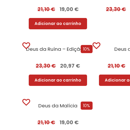
21,10
€
19,00
€
23,30
€
Adicionar ao carrinho
Deus da Ruína – Edição com EDGES
Deus d
10%
23,30
€
20,97
€
21,10
€
Adicionar ao carrinho
Adicionar a
Deus da Malícia
10%
21,10
€
19,00
€