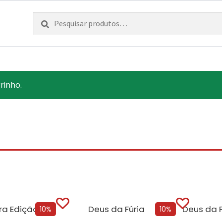
Pesquisar
Pesquisa
por:
rinho.
Deus da Guerra Edição com EDGES
Deus da Fúria
10%
10%