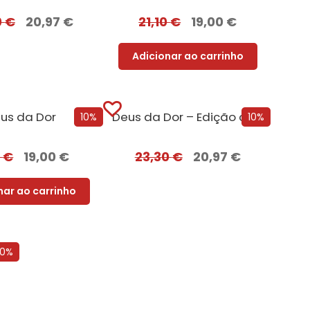
0
€
20,97
€
21,10
€
19,00
€
Adicionar ao carrinho
us da Dor
Deus da Dor – Edição com EDGES
10%
10%
0
€
19,00
€
23,30
€
20,97
€
nar ao carrinho
s da Malícia – Edição com EDGES
10%