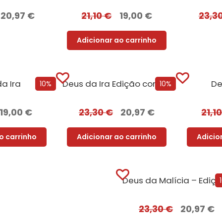
20,97
€
21,10
€
19,00
€
23,3
Adicionar ao carrinho
a Ira
Deus da Ira Edição com EDGES
De
10%
10%
19,00
€
23,30
€
20,97
€
21,1
o carrinho
Adicionar ao carrinho
Adicio
Deu
23,30
€
20,97
€