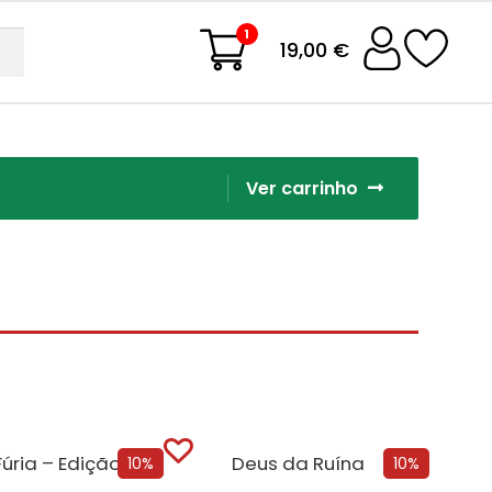
1
19,00 €
Ver carrinho
Deus da Fúria – Edição com EDGES
Deus da Ruína
10%
10%