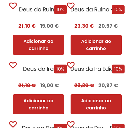
Deus da Ruína
Deus da Ruína – Edição com EDGES
10%
10%
21,10
€
19,00
€
23,30
€
20,97
€
Adicionar ao
Adicionar ao
carrinho
carrinho
Deus da Ira
Deus da Ira Edição com EDGES
10%
10%
21,10
€
19,00
€
23,30
€
20,97
€
Adicionar ao
Adicionar ao
carrinho
carrinho