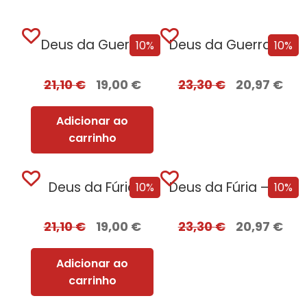
Deus da Guerra
Deus da Guerra Edição com EDGES
10%
10%
21,10
€
19,00
€
23,30
€
20,97
€
Adicionar ao
carrinho
Deus da Fúria
Deus da Fúria – Edição com EDGES
10%
10%
21,10
€
19,00
€
23,30
€
20,97
€
Adicionar ao
carrinho