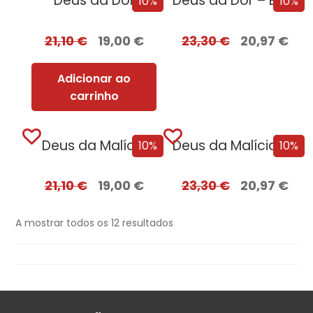
Deus da Dor
Deus da Dor – Edição com EDGES
10%
10%
21,10
€
19,00
€
23,30
€
20,97
€
Adicionar ao
carrinho
Deus da Malícia
Deus da Malícia – Edição com EDGES
10%
10%
21,10
€
19,00
€
23,30
€
20,97
€
A mostrar todos os 12 resultados