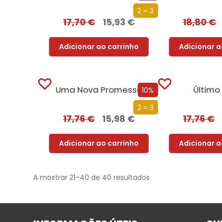
2 = 3
17,70
€
15,93
€
18,80
€
Adicionar ao carrinho
Adicionar a
Uma Nova Promessa
Último
10%
2 = 3
17,76
€
15,98
€
17,76
€
Adicionar ao carrinho
Adicionar a
A mostrar 21–40 de 40 resultados