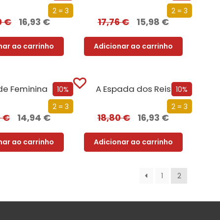
2 = 3
2 = 3
0
€
16,93
€
17,76
€
15,98
€
nar ao carrinho
Adicionar ao carrinho
de Feminina
A Espada dos Reis
10%
10%
2 = 3
2 = 3
0
€
14,94
€
18,80
€
16,93
€
nar ao carrinho
Adicionar ao carrinho
1
2