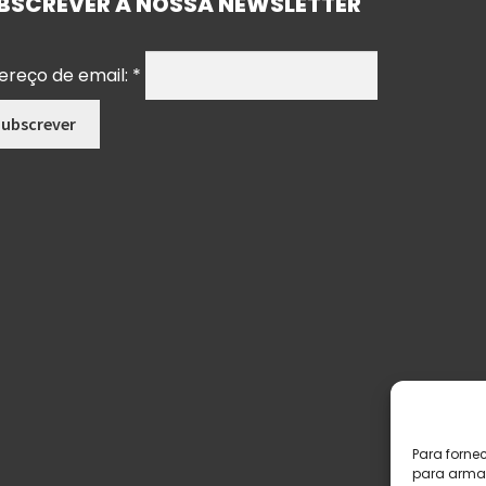
BSCREVER A NOSSA NEWSLETTER
ereço de email:
*
Para forne
para armaz