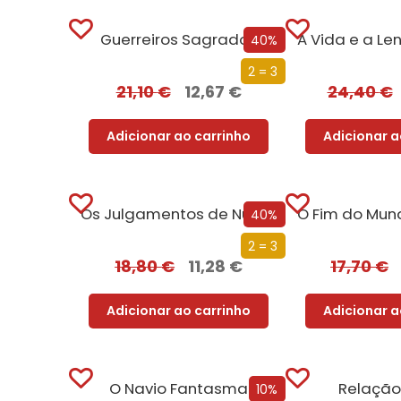
Guerreiros Sagrados
40%
2 = 3
21,10
€
12,67
€
24,40
€
Adicionar ao carrinho
Adicionar a
Os Julgamentos de Nuremberga
40%
2 = 3
18,80
€
11,28
€
17,70
€
Adicionar ao carrinho
Adicionar a
O Navio Fantasma
Relação
10%