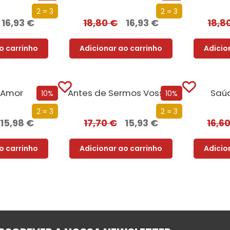
2 = 3
2 = 3
16,93
€
18,80
€
16,93
€
18,8
o carrinho
Adicionar ao carrinho
Adicio
 Amor
Antes de Sermos Vossos
Saú
10%
10%
2 = 3
2 = 3
15,98
€
17,70
€
15,93
€
16,6
o carrinho
Adicionar ao carrinho
Adicio