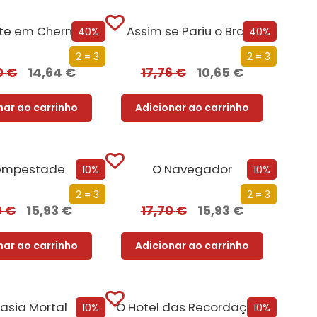
te em Chernobyl
Assim se Pariu o Brasil
40%
40%
2 = 3
2 = 3
0
€
14,64
€
17,76
€
10,65
€
nar ao carrinho
Adicionar ao carrinho
empestade
O Navegador
10%
10%
2 = 3
2 = 3
0
€
15,93
€
17,70
€
15,93
€
nar ao carrinho
Adicionar ao carrinho
asia Mortal
O Hotel das Recordações
10%
10%