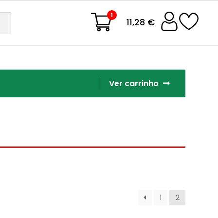
1
11,28 €
Ver carrinho
1
2