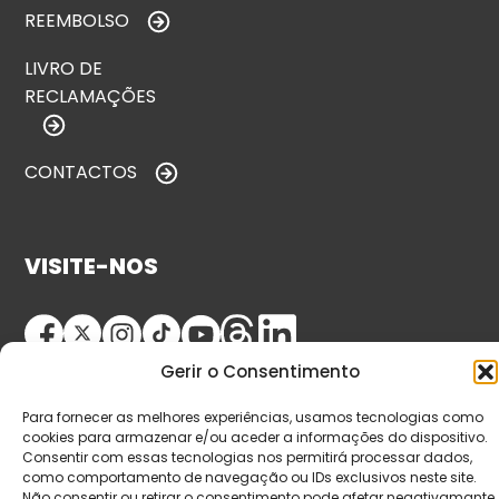
REEMBOLSO
LIVRO DE
RECLAMAÇÕES
CONTACTOS
VISITE-NOS
Gerir o Consentimento
Para fornecer as melhores experiências, usamos tecnologias como
cookies para armazenar e/ou aceder a informações do dispositivo.
Consentir com essas tecnologias nos permitirá processar dados,
como comportamento de navegação ou IDs exclusivos neste site.
© Copyright 2026 Saída de Emergência. Todos os
Não consentir ou retirar o consentimento pode afetar negativamante