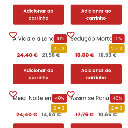
Adicionar ao
Adicionar ao
carrinho
carrinho
A Vida e a Lenda do Sultão Saladino
Sedução Mortal (Nova Edição)
10%
10%
2 = 3
2 = 3
24,40
€
21,96
€
18,80
€
16,93
€
Adicionar ao
Adicionar ao
carrinho
carrinho
Meia-Noite em Chernobyl
Assim se Pariu o Brasil
40%
40%
2 = 3
2 = 3
24,40
€
14,64
€
17,76
€
10,65
€