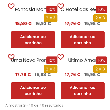
Fantasia Mortal
O Hotel das Recordações
10%
10%
2 = 3
2 = 3
18,80
€
16,93
€
17,76
€
15,98
€
Adicionar ao
Adicionar ao
carrinho
carrinho
Uma Nova Promessa
Último Amor
10%
10%
2 = 3
2 = 3
17,76
€
15,98
€
17,76
€
15,98
€
Adicionar ao
Adicionar ao
carrinho
carrinho
A mostrar 21–40 de 40 resultados