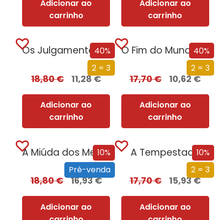
Adicionar ao
Adicionar ao
carrinho
carrinho
Os Julgamentos de Nuremberga
O Fim do Mundo em Cuecas
40%
40%
2 = 3
2 = 3
18,80
€
11,28
€
17,70
€
10,62
€
Adicionar ao
Adicionar ao
carrinho
carrinho
A Miúda dos Meus Sonhos
A Tempestade
10%
10%
Pré-venda
2 = 3
18,80
€
16,93
€
17,70
€
15,93
€
Adicionar ao
Adicionar ao
carrinho
carrinho