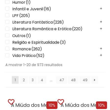
Humor
(1)
Infantil e Juvenil
(16)
LPF
(205)
Literatura Fantástica
(228)
Literatura Romântica e Erótica
(220)
Outros
(1)
Religião e Espiritualidade
(3)
Romance
(262)
Vida Prática
(52)
A mostrar 1–20 de 973 resultados
1
2
3
4
…
47
48
49
A Miúda dos Meus Sonhos
A Miúda dos Meus Sonhos – Edição...
10%
10%