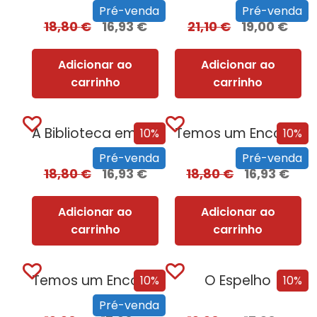
Pré-venda
Pré-venda
18,80
€
16,93
€
21,10
€
19,00
€
Adicionar ao
Adicionar ao
carrinho
carrinho
A Biblioteca em Chamas
Temos um Encontro (Outra Vez)
10%
10%
Pré-venda
Pré-venda
18,80
€
16,93
€
18,80
€
16,93
€
Adicionar ao
Adicionar ao
carrinho
carrinho
Temos um Encontro (Outra Vez) – Edição...
O Espelho
10%
10%
Pré-venda