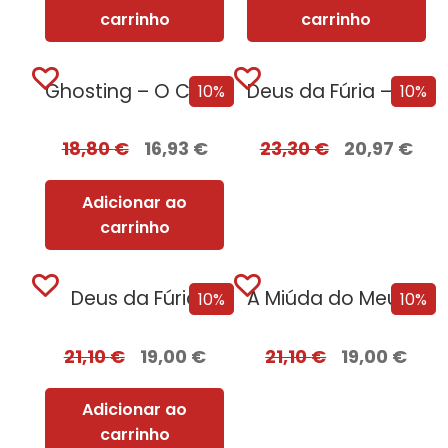
carrinho
carrinho
Ghosting – O Caminho para o Sexo
Deus da Fúria – Edição com EDGES
10%
10%
18,80
€
16,93
€
23,30
€
20,97
€
Adicionar ao
carrinho
Deus da Fúria
A Miúda do Meu Irmão – Edição...
10%
10%
21,10
€
19,00
€
21,10
€
19,00
€
Adicionar ao
carrinho