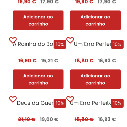
19,90
€
17,90
€
19,90
€
17,90
€
Adicionar ao
Adicionar ao
carrinho
carrinho
A Rainha do BookTok
Um Erro Perfeito
10%
10%
16,90
€
15,21
€
18,80
€
16,93
€
Adicionar ao
Adicionar ao
carrinho
carrinho
Deus da Guerra
Um Erro Perfeito – Edição com EDGES
10%
10%
21,10
€
19,00
€
18,80
€
16,93
€