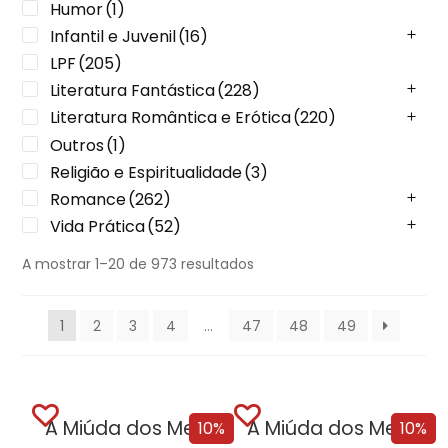
Humor
(1)
Infantil e Juvenil
(16)
LPF
(205)
Literatura Fantástica
(228)
Literatura Romântica e Erótica
(220)
Outros
(1)
Religião e Espiritualidade
(3)
Romance
(262)
Vida Prática
(52)
A mostrar 1–20 de 973 resultados
1
2
3
4
…
47
48
49
A Miúda dos Meus Sonhos
A Miúda dos Meus Sonhos – Edição...
10%
10%