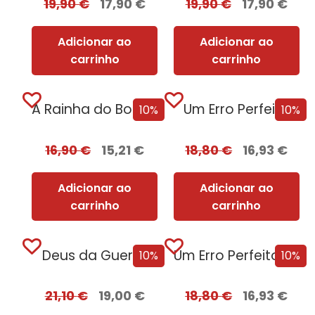
19,90
€
17,90
€
19,90
€
17,90
€
Adicionar ao
Adicionar ao
carrinho
carrinho
A Rainha do BookTok
Um Erro Perfeito
10%
10%
16,90
€
15,21
€
18,80
€
16,93
€
Adicionar ao
Adicionar ao
carrinho
carrinho
Deus da Guerra
Um Erro Perfeito – Edição com EDGES
10%
10%
21,10
€
19,00
€
18,80
€
16,93
€