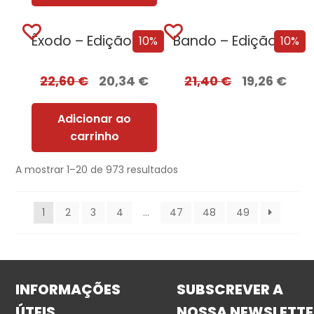
Êxodo – Edição com EDGES
Bando – Edição com EDGES
10%
10%
22,60
€
20,34
€
21,40
€
19,26
€
Adicionar ao
carrinho
A mostrar 1–20 de 973 resultados
1
2
3
4
…
47
48
49
INFORMAÇÕES
SUBSCREVER A
ÚTEIS
NOSSA NEWSLETTE