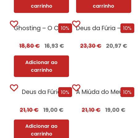
carrinho
carrinho
Ghosting – O Caminho para o Sexo
Deus da Fúria – Edição com EDGES
10%
10%
18,80
€
16,93
€
23,30
€
20,97
€
Adicionar ao
carrinho
Deus da Fúria
A Miúda do Meu Irmão – Edição...
10%
10%
21,10
€
19,00
€
21,10
€
19,00
€
Adicionar ao
carrinho