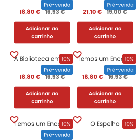
Pré-venda
Pré-venda
18,80
€
16,93
€
21,10
€
19,00
€
Adicionar ao
Adicionar ao
carrinho
carrinho
A Biblioteca em Chamas
Temos um Encontro (Outra Vez)
10%
10%
Pré-venda
Pré-venda
18,80
€
16,93
€
18,80
€
16,93
€
Adicionar ao
Adicionar ao
carrinho
carrinho
Temos um Encontro (Outra Vez) – Edição...
O Espelho
10%
10%
Pré-venda