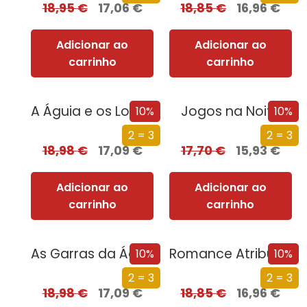
18,95
€
17,06
€
18,85
€
16,96
€
Adicionar ao
Adicionar ao
carrinho
carrinho
A Águia e os Lobos
Jogos na Noite
10%
10%
2 = 3
2 = 3
18,98
€
17,09
€
17,70
€
15,93
€
Adicionar ao
Adicionar ao
carrinho
carrinho
As Garras da Águia
Romance Atribulado
10%
10%
2 = 3
2 = 3
18,98
€
17,09
€
18,85
€
16,96
€