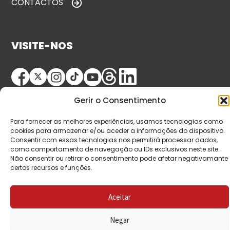
CONTACTOS
VISITE-NOS
Gerir o Consentimento
Para fornecer as melhores experiências, usamos tecnologias como
cookies para armazenar e/ou aceder a informações do dispositivo.
Consentir com essas tecnologias nos permitirá processar dados,
© Copyright 2026 Saída de Emergência. Todos os
como comportamento de navegação ou IDs exclusivos neste site.
Não consentir ou retirar o consentimento pode afetar negativamante
direitos reservados.
certos recursos e funções.
Aceitar
Negar