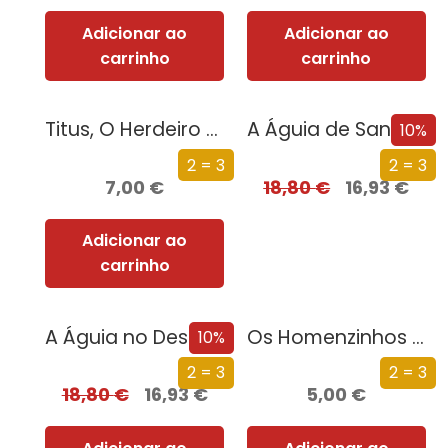
Adicionar ao
Adicionar ao
carrinho
carrinho
Titus, O Herdeiro de Gormenghast
A Águia de Sangue
10%
2 = 3
2 = 3
7,00
€
18,80
€
16,93
€
Adicionar ao
carrinho
A Águia no Deserto
Os Homenzinhos Livres
10%
2 = 3
2 = 3
18,80
€
16,93
€
5,00
€