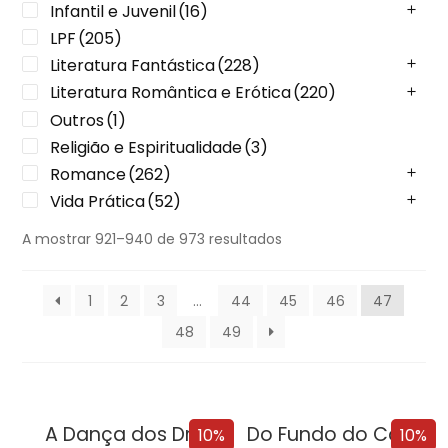
Infantil e Juvenil
(16)
LPF
(205)
Literatura Fantástica
(228)
Literatura Romântica e Erótica
(220)
Outros
(1)
Religião e Espiritualidade
(3)
Romance
(262)
Vida Prática
(52)
A mostrar 921–940 de 973 resultados
1
2
3
…
44
45
46
47
48
49
A Dança dos Dragões
Do Fundo do Coração
10%
10%