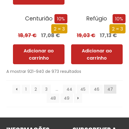
Centurião
Refúgio
10%
10%
2 = 3
2 = 3
18,97
€
17,08
€
19,03
€
17,13
€
Adicionar ao
Adicionar ao
carrinho
carrinho
A mostrar 921–940 de 973 resultados
1
2
3
…
44
45
46
47
48
49