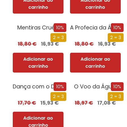
Adicionar ao
Adicionar ao
carrinho
carrinho
Mentiras Cruéis
A Profecia da Águia
10%
10%
2 = 3
2 = 3
18,80
€
16,93
€
18,80
€
16,93
€
Adicionar ao
Adicionar ao
carrinho
carrinho
Dança com o Diabo
O Voo da Águia
10%
10%
2 = 3
2 = 3
17,70
€
15,93
€
18,97
€
17,08
€
Adicionar ao
carrinho