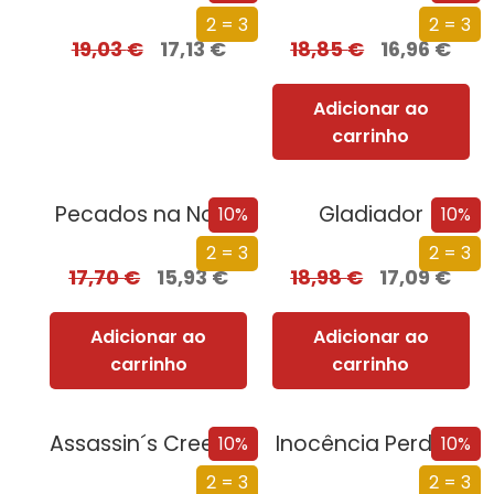
2 = 3
2 = 3
19,03
€
17,13
€
18,85
€
16,96
€
Adicionar ao
carrinho
Pecados na Noite
Gladiador
10%
10%
2 = 3
2 = 3
17,70
€
15,93
€
18,98
€
17,09
€
Adicionar ao
Adicionar ao
carrinho
carrinho
Assassin´s Creed – Irmandade
Inocência Perdida
10%
10%
2 = 3
2 = 3