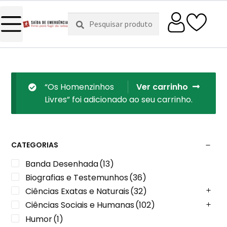
Pesquisar
Pesquisa
por:
“Os Homenzinhos
Ver carrinho
Livres” foi adicionado ao seu carrinho.
CATEGORIAS
Banda Desenhada
(13)
Biografias e Testemunhos
(36)
Ciências Exatas e Naturais
(32)
Ciências Sociais e Humanas
(102)
Humor
(1)