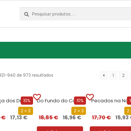
Pesquisar
Pesquisa
por:
921–940 de 973 resultados
1
2
A Dança dos Dragões
Do Fundo do Coração
Pecados na Noi
10%
10%
2 = 3
2 = 3
2 
3
€
17,13
€
18,85
€
16,96
€
17,70
€
15,93