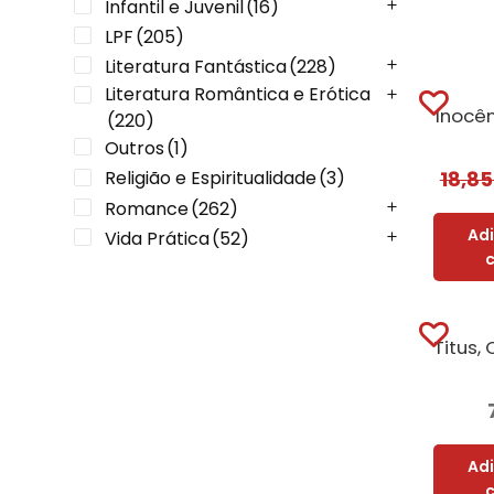
Infantil e Juvenil
(16)
LPF
(205)
Literatura Fantástica
(228)
Literatura Romântica e Erótica
Inocê
(220)
Outros
(1)
Religião e Espiritualidade
(3)
18,8
Romance
(262)
Ad
Vida Prática
(52)
Ad