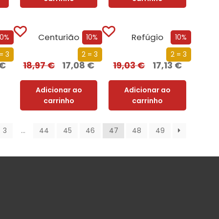
a
Centurião
Refúgio
10%
10%
10%
= 3
2 = 3
2 = 3
€
18,97
€
17,08
€
19,03
€
17,13
€
Adicionar ao
Adicionar ao
carrinho
carrinho
3
…
44
45
46
47
48
49