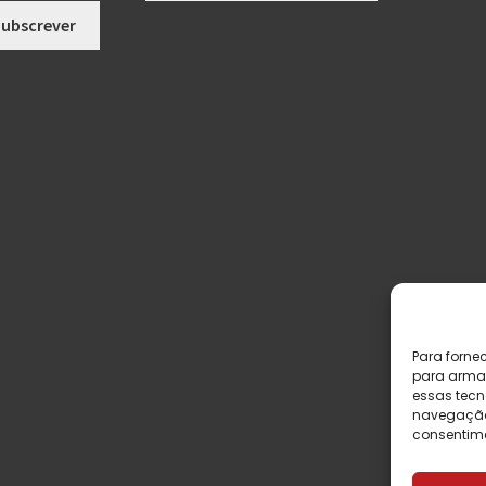
Para forne
para armaz
essas tecn
navegação o
consentime