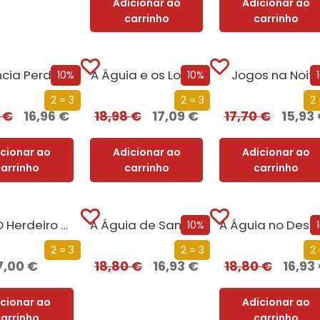
Adicionar ao
Adicionar ao
carrinho
carrinho
ncia Perdida
A Águia e os Lobos
Jogos na Noit
10%
10%
2 = 3
2 = 3
2 
5
€
16,96
€
18,98
€
17,09
€
17,70
€
15,93
icionar ao
Adicionar ao
Adicionar ao
carrinho
carrinho
carrinho
Titus, O Herdeiro de Gormenghast
A Águia de Sangue
10%
2 = 3
2 = 3
2 
7,00
€
18,80
€
16,93
€
18,80
€
16,93
icionar ao
Adicionar ao
carrinho
carrinho