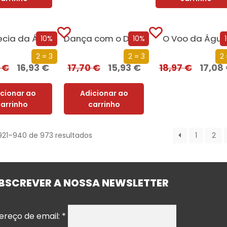
A Profecia da Águia
Dança com o Diabo
O Voo da Águi
10%
10%
2 = 3
2 = 3
2 
0
€
16,93
€
17,70
€
15,93
€
18,97
€
17,08
icionar ao
Adicionar ao
carrinho
carrinho
921–940 de 973 resultados
1
2
BSCREVER A NOSSA NEWSLETTER
ereço de email:
*