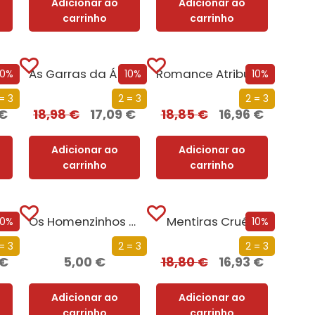
Adicionar ao
Adicionar ao
carrinho
carrinho
e
As Garras da Águia
Romance Atribulado
10%
10%
10%
= 3
2 = 3
2 = 3
€
18,98
€
17,09
€
18,85
€
16,96
€
Adicionar ao
Adicionar ao
carrinho
carrinho
A Águia no Deserto
Os Homenzinhos Livres
Mentiras Cruéis
10%
10%
= 3
2 = 3
2 = 3
€
5,00
€
18,80
€
16,93
€
Adicionar ao
Adicionar ao
carrinho
carrinho