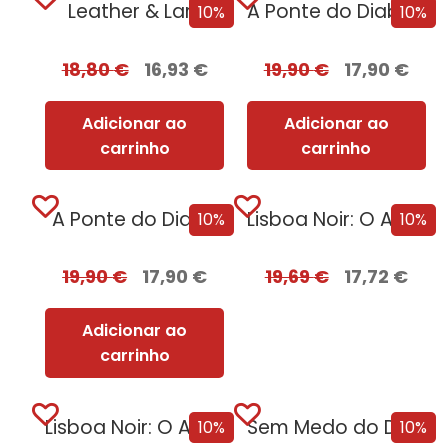
Leather & Lark
A Ponte do Diabo + Oferta Recordação...
10%
10%
18,80
€
16,93
€
19,90
€
17,90
€
Adicionar ao
Adicionar ao
carrinho
carrinho
A Ponte do Diabo
Lisboa Noir: O Ano Negro de 1929...
10%
10%
19,90
€
17,90
€
19,69
€
17,72
€
Adicionar ao
carrinho
Lisboa Noir: O Ano Negro de 1929
Sem Medo do Destino [Nova Edição]
10%
10%