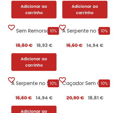
Adicionar ao
Adicionar ao
carrinho
carrinho
Sem Remorsos
A Serpente no Sótão + oferta O...
10%
10%
18,80
€
16,93
€
16,60
€
14,94
€
Adicionar ao
carrinho
A Serpente no Sótão
Caçador Sem Coração Edição com EDGES
10%
10%
16,60
€
14,94
€
20,90
€
18,81
€
Adicionar ao