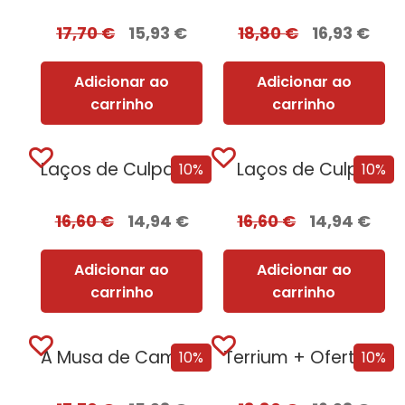
17,70
€
15,93
€
18,80
€
16,93
€
Adicionar ao
Adicionar ao
carrinho
carrinho
Laços de Culpa + Oferta Ao Pôr...
Laços de Culpa
10%
10%
16,60
€
14,94
€
16,60
€
14,94
€
Adicionar ao
Adicionar ao
carrinho
carrinho
A Musa de Camões [Nova Edição]
Terrium + Oferta Lago do Silêncio
10%
10%