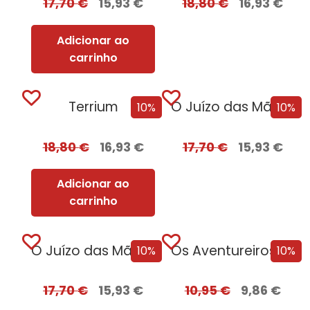
17,70
€
15,93
€
18,80
€
16,93
€
Adicionar ao
carrinho
Terrium
O Juízo das Mãos – Volume 2...
10%
10%
18,80
€
16,93
€
17,70
€
15,93
€
Adicionar ao
carrinho
O Juízo das Mãos – Volume 2...
Os Aventureiros e os Caçadores de Relíquias
10%
10%
17,70
€
15,93
€
10,95
€
9,86
€