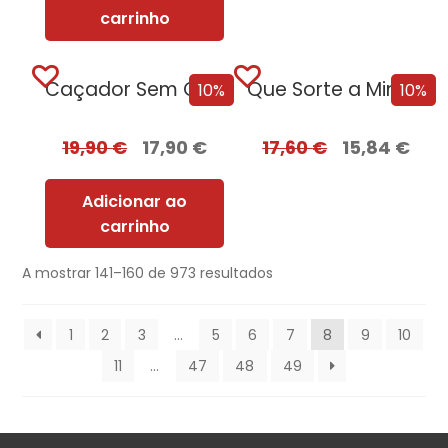
carrinho
Caçador Sem Coração
Que Sorte a Minha Tua – Edição...
10%
10%
19,90
€
17,90
€
17,60
€
15,84
€
Adicionar ao
carrinho
A mostrar 141–160 de 973 resultados
1
2
3
…
5
6
7
8
9
10
11
…
47
48
49