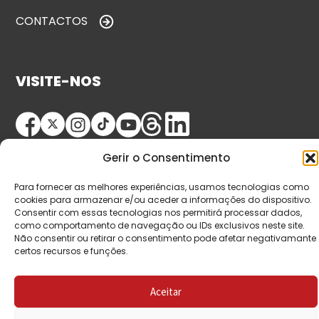
CONTACTOS
VISITE-NOS
Gerir o Consentimento
Para fornecer as melhores experiências, usamos tecnologias como
cookies para armazenar e/ou aceder a informações do dispositivo.
Consentir com essas tecnologias nos permitirá processar dados,
© Copyright 2026 Saída de Emergência. Todos os
como comportamento de navegação ou IDs exclusivos neste site.
Não consentir ou retirar o consentimento pode afetar negativamante
direitos reservados.
certos recursos e funções.
Aceitar