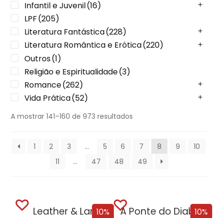
Infantil e Juvenil
(16)
LPF
(205)
Literatura Fantástica
(228)
Literatura Romântica e Erótica
(220)
Outros
(1)
Religião e Espiritualidade
(3)
Romance
(262)
Vida Prática
(52)
A mostrar 141–160 de 973 resultados
1
2
3
…
5
6
7
8
9
10
11
…
47
48
49
Leather & Lark
A Ponte do Diabo + Oferta Recordação...
10%
10%