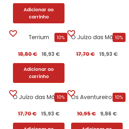
Adicionar ao
carrinho
Terrium
O Juízo das Mãos – Volume 2...
10%
10%
18,80
€
16,93
€
17,70
€
15,93
€
Adicionar ao
carrinho
O Juízo das Mãos – Volume 2...
Os Aventureiros e os Caçadores de Relíquias
10%
10%
17,70
€
15,93
€
10,95
€
9,86
€