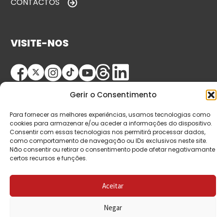
CONTACTOS
VISITE-NOS
Gerir o Consentimento
Para fornecer as melhores experiências, usamos tecnologias como
cookies para armazenar e/ou aceder a informações do dispositivo.
Consentir com essas tecnologias nos permitirá processar dados,
© Copyright 2026 Saída de Emergência. Todos os
como comportamento de navegação ou IDs exclusivos neste site.
Não consentir ou retirar o consentimento pode afetar negativamante
direitos reservados.
certos recursos e funções.
Aceitar
Negar