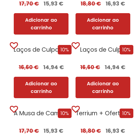
17,70
€
15,93
€
18,80
€
16,93
€
Adicionar ao
Adicionar ao
carrinho
carrinho
Laços de Culpa + Oferta Ao Pôr...
Laços de Culpa
10%
10%
16,60
€
14,94
€
16,60
€
14,94
€
Adicionar ao
Adicionar ao
carrinho
carrinho
A Musa de Camões [Nova Edição]
Terrium + Oferta Lago do Silêncio
10%
10%
17,70
€
15,93
€
18,80
€
16,93
€