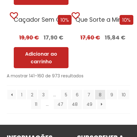
Caçador Sem Coração
Que Sorte a Minha Tua – Edição...
10%
10%
19,90
€
17,90
€
17,60
€
15,84
€
Adicionar ao
carrinho
A mostrar 141–160 de 973 resultados
1
2
3
…
5
6
7
8
9
10
11
…
47
48
49