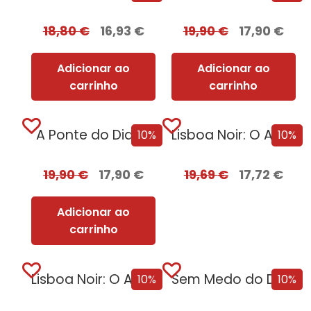
18,80
€
16,93
€
19,90
€
17,90
€
Adicionar ao
Adicionar ao
carrinho
carrinho
A Ponte do Diabo
Lisboa Noir: O Ano Negro de 1929...
10%
10%
19,90
€
17,90
€
19,69
€
17,72
€
Adicionar ao
carrinho
Lisboa Noir: O Ano Negro de 1929
Sem Medo do Destino [Nova Edição]
10%
10%