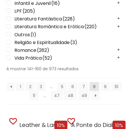
Infantil e Juvenil
(16)
LPF
(205)
Literatura Fantástica
(228)
Literatura Romântica e Erótica
(220)
Outros
(1)
Religião e Espiritualidade
(3)
Romance
(262)
Vida Prática
(52)
A mostrar 141–160 de 973 resultados
1
2
3
…
5
6
7
8
9
10
11
…
47
48
49
Leather & Lark
A Ponte do Diabo + Oferta Recordação...
10%
10%