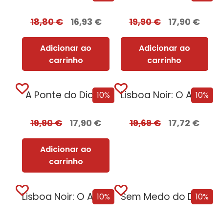
18,80
€
16,93
€
19,90
€
17,90
€
Adicionar ao
Adicionar ao
carrinho
carrinho
A Ponte do Diabo
Lisboa Noir: O Ano Negro de 1929...
10%
10%
19,90
€
17,90
€
19,69
€
17,72
€
Adicionar ao
carrinho
Lisboa Noir: O Ano Negro de 1929
Sem Medo do Destino [Nova Edição]
10%
10%