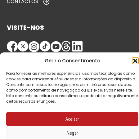
CONTACTOS
VISITE-NOS
Gerir o Consentimento
Para fornecer as melhores experiências, usamos tecnologias como
cookies para armazenar e/ou aceder a informações do dispositivo.
Consentir com essas tecnologias nos permitirá processar dados,
© Copyright 2026 Saída de Emergência. Todos os
como comportamento de navegação ou IDs exclusivos neste site.
Não consentir ou retirar o consentimento pode afetar negativamante
direitos reservados.
certos recursos e funções.
Aceitar
Negar