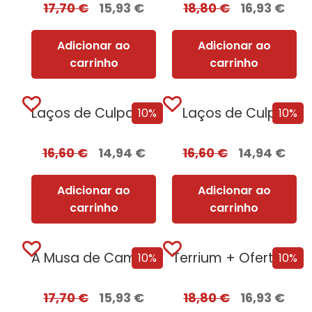
17,70
€
15,93
€
18,80
€
16,93
€
Adicionar ao
Adicionar ao
carrinho
carrinho
Laços de Culpa + Oferta Ao Pôr...
Laços de Culpa
10%
10%
16,60
€
14,94
€
16,60
€
14,94
€
Adicionar ao
Adicionar ao
carrinho
carrinho
A Musa de Camões [Nova Edição]
Terrium + Oferta Lago do Silêncio
10%
10%
17,70
€
15,93
€
18,80
€
16,93
€