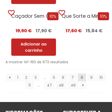
Caçador Sem Coração
Que Sorte a Minha Tua – Edição...
10%
10%
19,90
€
17,90
€
17,60
€
15,84
€
Adicionar ao
carrinho
A mostrar 141–160 de 973 resultados
1
2
3
…
5
6
7
8
9
10
11
…
47
48
49