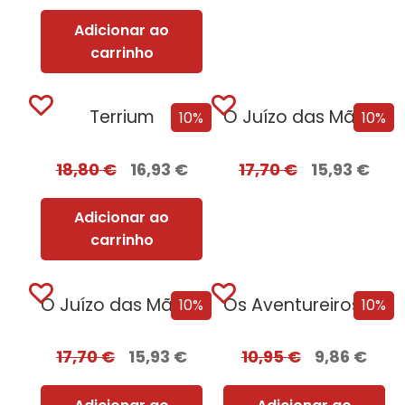
Adicionar ao
carrinho
Terrium
O Juízo das Mãos – Volume 2...
10%
10%
18,80
€
16,93
€
17,70
€
15,93
€
Adicionar ao
carrinho
O Juízo das Mãos – Volume 2...
Os Aventureiros e os Caçadores de Relíquias
10%
10%
17,70
€
15,93
€
10,95
€
9,86
€