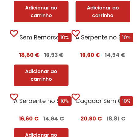
Adicionar ao
Adicionar ao
carrinho
carrinho
Sem Remorsos
A Serpente no Sótão + oferta O...
10%
10%
18,80
€
16,93
€
16,60
€
14,94
€
Adicionar ao
carrinho
A Serpente no Sótão
Caçador Sem Coração Edição com EDGES
10%
10%
16,60
€
14,94
€
20,90
€
18,81
€
Adicionar ao