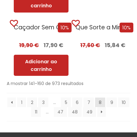
carrinho
Caçador Sem Coração
Que Sorte a Minha Tua – Edição...
10%
10%
19,90
€
17,90
€
17,60
€
15,84
€
Adicionar ao
carrinho
A mostrar 141–160 de 973 resultados
1
2
3
…
5
6
7
8
9
10
11
…
47
48
49