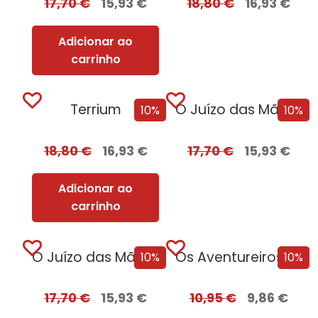
17,70
€
15,93
€
18,80
€
16,93
€
Adicionar ao
carrinho
Terrium
O Juízo das Mãos – Volume 2...
10%
10%
18,80
€
16,93
€
17,70
€
15,93
€
Adicionar ao
carrinho
O Juízo das Mãos – Volume 2...
Os Aventureiros e os Caçadores de Relíquias
10%
10%
17,70
€
15,93
€
10,95
€
9,86
€