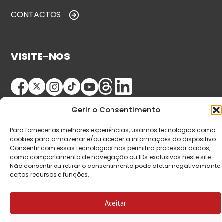
CONTACTOS
VISITE-NOS
Gerir o Consentimento
Para fornecer as melhores experiências, usamos tecnologias como
cookies para armazenar e/ou aceder a informações do dispositivo.
Consentir com essas tecnologias nos permitirá processar dados,
© Copyright 2026 Saída de Emergência. Todos os
como comportamento de navegação ou IDs exclusivos neste site.
Não consentir ou retirar o consentimento pode afetar negativamante
direitos reservados.
certos recursos e funções.
Aceitar