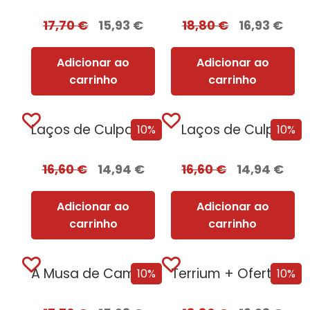
17,70
€
15,93
€
18,80
€
16,93
€
Adicionar ao
Adicionar ao
carrinho
carrinho
Laços de Culpa + Oferta Ao Pôr...
Laços de Culpa
10%
10%
16,60
€
14,94
€
16,60
€
14,94
€
Adicionar ao
Adicionar ao
carrinho
carrinho
A Musa de Camões [Nova Edição]
Terrium + Oferta Lago do Silêncio
10%
10%