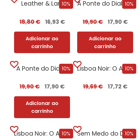
Leather & Lark
A Ponte do Diabo + Oferta Recordação...
10%
10%
18,80
€
16,93
€
19,90
€
17,90
€
Adicionar ao
Adicionar ao
carrinho
carrinho
A Ponte do Diabo
Lisboa Noir: O Ano Negro de 1929...
10%
10%
19,90
€
17,90
€
19,69
€
17,72
€
Adicionar ao
carrinho
Lisboa Noir: O Ano Negro de 1929
Sem Medo do Destino [Nova Edição]
10%
10%