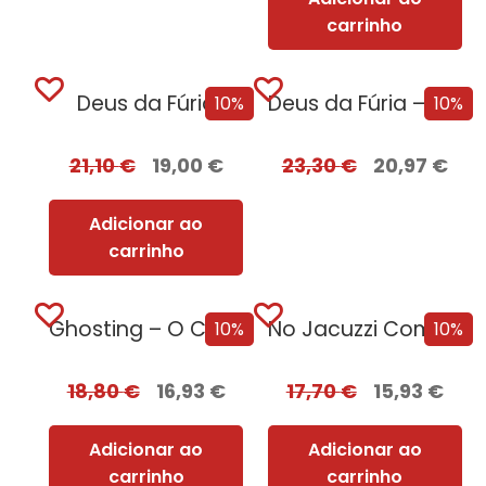
carrinho
Deus da Fúria
Deus da Fúria – Edição com EDGES
10%
10%
21,10
€
19,00
€
23,30
€
20,97
€
Adicionar ao
carrinho
Ghosting – O Caminho para o Sexo
No Jacuzzi Com Uma Serial Killer
10%
10%
18,80
€
16,93
€
17,70
€
15,93
€
Adicionar ao
Adicionar ao
carrinho
carrinho