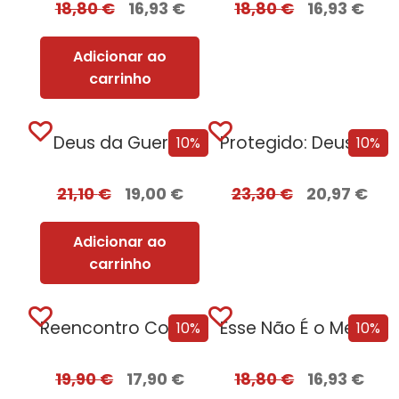
18,80
€
16,93
€
18,80
€
16,93
€
Adicionar ao
carrinho
Deus da Guerra
Protegido: Deus da Guerra Edição com EDGES
10%
10%
21,10
€
19,00
€
23,30
€
20,97
€
Adicionar ao
carrinho
Reencontro Com o Passado – [Nova Edição]
Esse Não É o Meu Nome
10%
10%
19,90
€
17,90
€
18,80
€
16,93
€