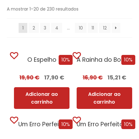
A mostrar 1–20 de 230 resultados
1
2
3
4
…
10
11
12
O Espelho
A Rainha do BookTok
10%
10%
19,90
€
17,90
€
16,90
€
15,21
€
Adicionar ao
Adicionar ao
carrinho
carrinho
Um Erro Perfeito
Um Erro Perfeito – Edição com EDGES
10%
10%