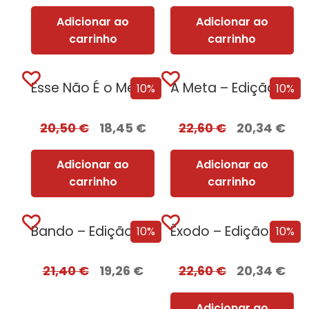
Adicionar ao
Adicionar ao
carrinho
carrinho
Esse Não É o Meu Nome – Edição com EDGES
A Meta – Edição com EDGES
10%
10%
20,50
€
18,45
€
22,60
€
20,34
€
Adicionar ao
Adicionar ao
carrinho
carrinho
Bando – Edição com EDGES
Êxodo – Edição com EDGES
10%
10%
21,40
€
19,26
€
22,60
€
20,34
€
Adicionar ao