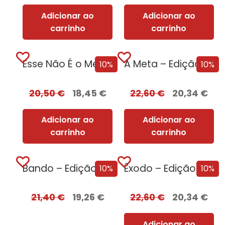
Adicionar ao
Adicionar ao
carrinho
carrinho
Esse Não É o Meu Nome – Edição com EDGES
A Meta – Edição com EDGES
10%
10%
20,50
€
18,45
€
22,60
€
20,34
€
Adicionar ao
Adicionar ao
carrinho
carrinho
Bando – Edição com EDGES
Êxodo – Edição com EDGES
10%
10%
21,40
€
19,26
€
22,60
€
20,34
€
Adicionar ao