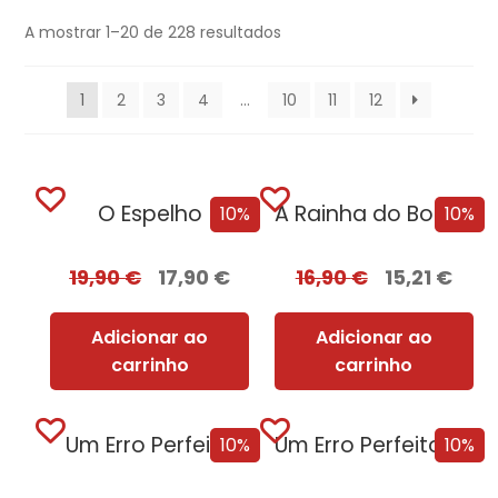
A mostrar 1–20 de 228 resultados
1
2
3
4
…
10
11
12
O Espelho
A Rainha do BookTok
10%
10%
19,90
€
17,90
€
16,90
€
15,21
€
Adicionar ao
Adicionar ao
carrinho
carrinho
Um Erro Perfeito
Um Erro Perfeito – Edição com EDGES
10%
10%