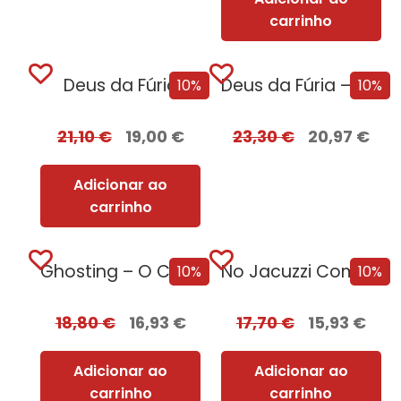
carrinho
Deus da Fúria
Deus da Fúria – Edição com EDGES
10%
10%
21,10
€
19,00
€
23,30
€
20,97
€
Adicionar ao
carrinho
Ghosting – O Caminho para o Sexo
No Jacuzzi Com Uma Serial Killer
10%
10%
18,80
€
16,93
€
17,70
€
15,93
€
Adicionar ao
Adicionar ao
carrinho
carrinho