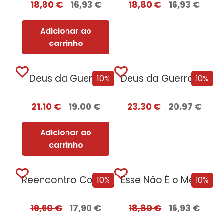
18,80
€
16,93
€
18,80
€
16,93
€
Adicionar ao
carrinho
Deus da Guerra
Deus da Guerra Edição com EDGES
10%
10%
21,10
€
19,00
€
23,30
€
20,97
€
Adicionar ao
carrinho
Reencontro Com o Passado – [Nova Edição]
Esse Não É o Meu Nome
10%
10%
19,90
€
17,90
€
18,80
€
16,93
€