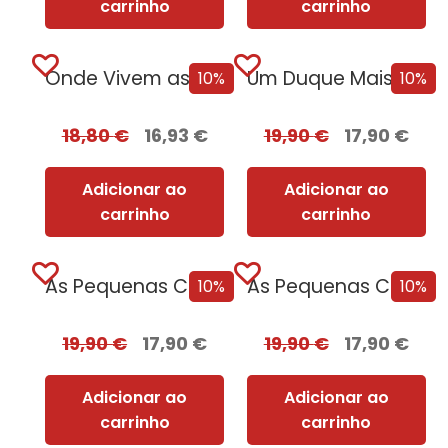
carrinho
carrinho
Onde Vivem as Estrelas
Um Duque Mais que Perfeito
10%
10%
18,80
€
16,93
€
19,90
€
17,90
€
Adicionar ao
Adicionar ao
carrinho
carrinho
As Pequenas Coisas Que Guardamos
As Pequenas Coisas Que Guardamos + Oferta O Livro da Saudade
10%
10%
19,90
€
17,90
€
19,90
€
17,90
€
Adicionar ao
Adicionar ao
carrinho
carrinho