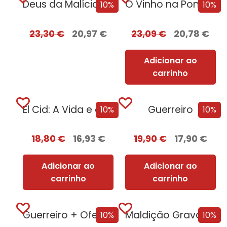
Deus da Malícia – Edição com EDGES
O Vinho na Ponta da Língua [Nova Edição]
10%
10%
23,30
€
20,97
€
23,09
€
20,78
€
Adicionar ao
carrinho
El Cid: A Vida e o Legado de um Mercenário Medieval
Guerreiro
10%
10%
18,80
€
16,93
€
19,90
€
17,90
€
Adicionar ao
Adicionar ao
carrinho
carrinho
Guerreiro + Oferta Diário de Um Carbonário
Maldição Gravada em Osso
10%
10%