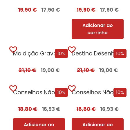
19,90
€
17,90
€
19,90
€
17,90
€
Adicionar ao
carrinho
Maldição Gravada em Osso – Edição com EDGES
Destino Desenhado a Sangue – Edição com EDGES
10%
10%
21,10
€
19,00
€
21,10
€
19,00
€
Conselhos Não Solicitados de Vera Wong para Assassinos
Conselhos Não Solicitados de Vera Wong para Assassinos + Oferta O Sacrifício da Rainha
10%
10%
18,80
€
16,93
€
18,80
€
16,93
€
Adicionar ao
Adicionar ao