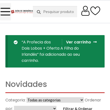
Pesquisar
Pesquisa
por:
“A Profecia dos
Ver carrinho
Dois Lobos + Oferta A Filha do
Irlandês” foi adicionado ao seu
carrinho.
Novidades
Categoria:
Ordenar
por:
Filtrar & Ordenar