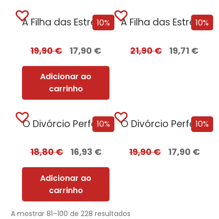
A Filha das Estrelas [Nova Edição]
A Filha das Estrelas [Nova Edição] com EDGES
10%
10%
19,90
€
17,90
€
21,90
€
19,71
€
Adicionar ao
carrinho
O Divórcio Perfeito
O Divórcio Perfeito com EDGES
10%
10%
18,80
€
16,93
€
19,90
€
17,90
€
Adicionar ao
carrinho
A mostrar 81–100 de 228 resultados