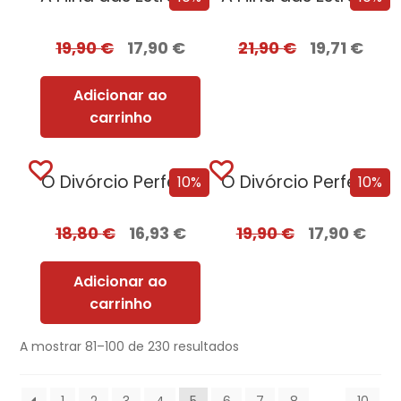
19,90
€
17,90
€
21,90
€
19,71
€
Adicionar ao
carrinho
O Divórcio Perfeito
O Divórcio Perfeito com EDGES
10%
10%
18,80
€
16,93
€
19,90
€
17,90
€
Adicionar ao
carrinho
A mostrar 81–100 de 230 resultados