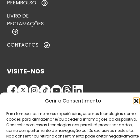
REEMBOLSO
LIVRO DE
RECLAMAÇÕES
CONTACTOS
VISITE-NOS
Gerir o Consentimento
Para fornecer as melhores experiências, usamos tecnologias como
cookies para armazenar e/ou aceder a informações do dispositivo.
Consentir com essas tecnologias nos permitirá processar dados,
como comportamento de navegação ou IDs exclusivos neste site.
© Copyright 2026 Saída de Emergência. Todos os
Não consentir ou retirar o consentimento pode afetar negativamante