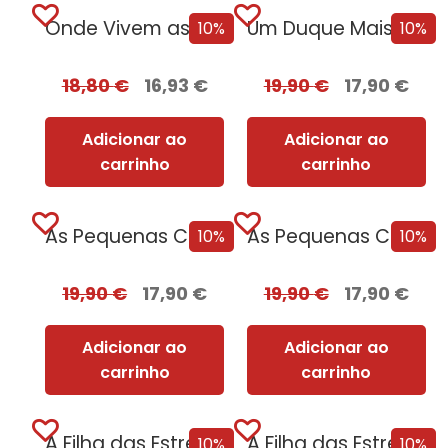
Onde Vivem as Estrelas
Um Duque Mais que Perfeito
10%
10%
18,80
€
16,93
€
19,90
€
17,90
€
Adicionar ao
Adicionar ao
carrinho
carrinho
As Pequenas Coisas Que Guardamos
As Pequenas Coisas Que Guardamos + Oferta O Livro da Saudade
10%
10%
19,90
€
17,90
€
19,90
€
17,90
€
Adicionar ao
Adicionar ao
carrinho
carrinho
A Filha das Estrelas [Nova Edição]
A Filha das Estrelas [Nova Edição] com EDGES
10%
10%