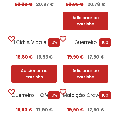
23,30
€
20,97
€
23,09
€
20,78
€
Adicionar ao
carrinho
El Cid: A Vida e o Legado de um Mercenário Medieval
Guerreiro
10%
10%
18,80
€
16,93
€
19,90
€
17,90
€
Adicionar ao
Adicionar ao
carrinho
carrinho
Guerreiro + Oferta Diário de Um Carbonário
Maldição Gravada em Osso
10%
10%
19,90
€
17,90
€
19,90
€
17,90
€