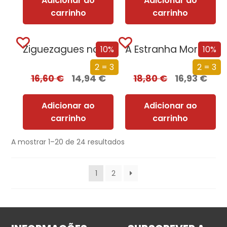
Adicionar ao
Adicionar ao
carrinho
carrinho
Ziguezagues na Política
A Estranha Morte da Europa
10%
10%
2 = 3
2 = 3
16,60
€
14,94
€
18,80
€
16,93
€
Adicionar ao
Adicionar ao
carrinho
carrinho
A mostrar 1–20 de 24 resultados
1
2