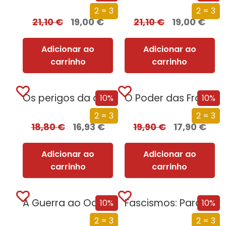
2 = 3
2 = 3
21,10
€
19,00
€
21,10
€
19,00
€
Adicionar ao
Adicionar ao
carrinho
carrinho
Os perigos da direita radical: Bolsonaro, Ventura e não só!
O Poder das Fronteiras
10%
10%
2 = 3
2 = 3
18,80
€
16,93
€
19,90
€
17,90
€
Adicionar ao
Adicionar ao
carrinho
carrinho
A Guerra ao Ocidente
Fascismos: Para Além de Hitler e Mussolini
10%
10%
2 = 3
2 = 3