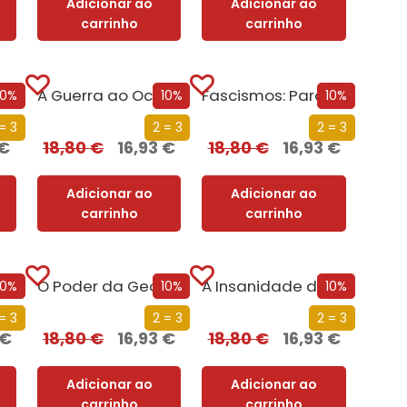
Adicionar ao
Adicionar ao
carrinho
carrinho
O Poder das Fronteiras
A Guerra ao Ocidente
Fascismos: Para Além de Hitler e Mussolini
10%
10%
10%
= 3
2 = 3
2 = 3
€
18,80
€
16,93
€
18,80
€
16,93
€
Adicionar ao
Adicionar ao
carrinho
carrinho
Uma Breve História da Terra – Quatro mil milhões de anos em oito capítulos
O Poder da Geografia
A Insanidade das Massas
10%
10%
10%
= 3
2 = 3
2 = 3
€
18,80
€
16,93
€
18,80
€
16,93
€
Adicionar ao
Adicionar ao
carrinho
carrinho