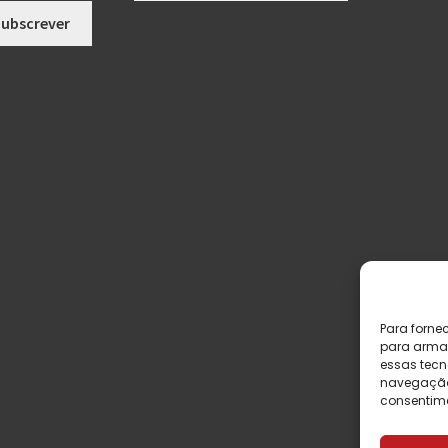
Para forne
para armaz
essas tecn
navegação o
consentime