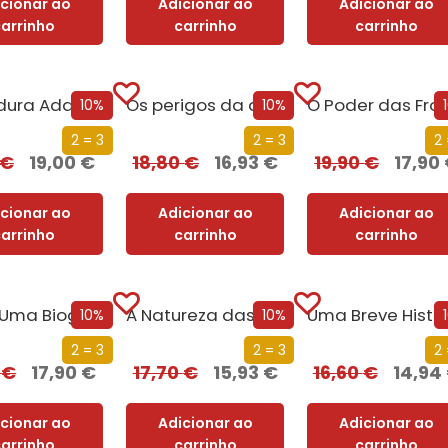
icionar ao
Adicionar ao
Adicionar ao
carrinho
carrinho
carrinho
A Ditadura Adaptada ao Século XXI
Os perigos da direita radical: Bolsonaro, Ventura e não só!
10%
10%
2 = 3
2 = 3
2 
€
19,00
€
18,80
€
16,93
€
19,90
€
17,90
icionar ao
Adicionar ao
Adicionar ao
carrinho
carrinho
carrinho
Água: Uma BiografiaÁgua: Uma Biografia
A Natureza das Teorias da Conspiração
10%
10%
2 = 3
2 = 3
2 
0
€
17,90
€
17,70
€
15,93
€
16,60
€
14,94
icionar ao
Adicionar ao
Adicionar ao
carrinho
carrinho
carrinho