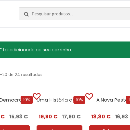
Pesquisar
Pesquisa
por:
 foi adicionado ao seu carrinho.
1–20 de 24 resultados
Sobre Democracias e Cultos de Morte
Uma História do Mundo em 47 Fronteiras
A Nova Peste
10%
10%
0
€
15,93
€
19,90
€
17,90
€
18,80
€
16,93