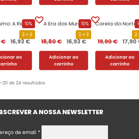
Populismo: A Revolta Contra a Democracia Liberal
A Era dos Muros
Coreia do
10%
10%
2 = 3
2 = 3
2 
0
€
16,93
€
18,80
€
16,93
€
19,90
€
17,90
icionar ao
Adicionar ao
Adicionar ao
carrinho
carrinho
carrinho
1–20 de 24 resultados
BSCREVER A NOSSA NEWSLETTER
ereço de email:
*