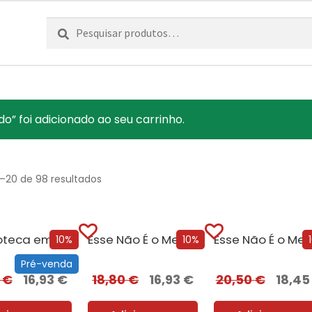
Pesquisar
Pesquisa
por:
o” foi adicionado ao seu carrinho.
1–20 de 98 resultados
A Biblioteca em Chamas
Esse Não É o Meu Nome
10%
10%
Pré-venda
0
€
16,93
€
18,80
€
16,93
€
20,50
€
18,4