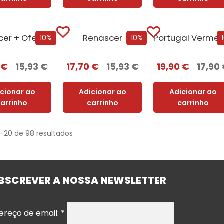
Renascer + Oferta Corpus
Renascer
10%
10%
0
€
15,93
€
17,70
€
15,93
€
19,90
€
17,90
icionar ao
Adicionar ao
Adicionar ao
carrinho
carrinho
carrinho
1–20 de 98 resultados
BSCREVER A NOSSA NEWSLETTER
ereço de email:
*