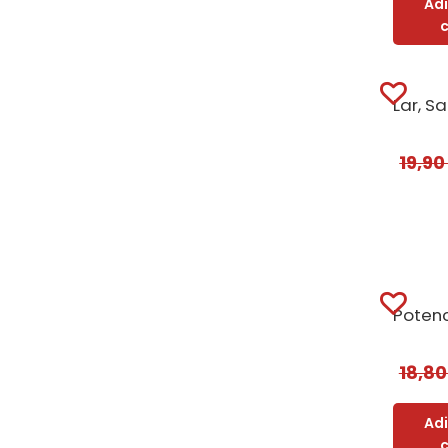
Ad
19,9
18,8
Ad