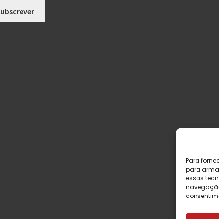
Para forne
para armaz
essas tecn
navegação o
consentime