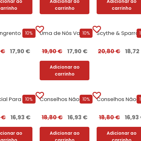
icionar ao
Adicionar ao
Adicionar ao
carrinho
carrinho
carrinho
Lar, Sangrento Lar – Edição com EDGES
Uma de Nós Vai Morrer
10%
10%
0
€
17,90
€
19,90
€
17,90
€
20,80
€
18,72
Adicionar ao
carrinho
Potencial Para Matar
Conselhos Não Solicitados de Vera Wong para Assassinos + Oferta O Sacrifício da Rainha
Co
10%
10%
0
€
16,93
€
18,80
€
16,93
€
18,80
€
16,93
icionar ao
Adicionar ao
Adicionar ao
carrinho
carrinho
carrinho