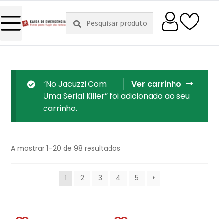
Pesquisar
Pesquisa
por:
“No Jacuzzi Com
Ver carrinho
Uma Serial Killer” foi adicionado ao seu
carrinho.
A mostrar 1–20 de 98 resultados
1
2
3
4
5