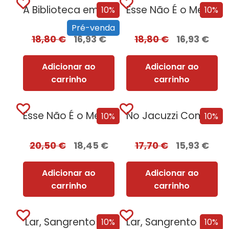
A Biblioteca em Chamas
Esse Não É o Meu Nome
10%
10%
Pré-venda
18,80
€
16,93
€
18,80
€
16,93
€
Adicionar ao
Adicionar ao
carrinho
carrinho
Esse Não É o Meu Nome – Edição com EDGES
No Jacuzzi Com Uma Serial Killer
10%
10%
20,50
€
18,45
€
17,70
€
15,93
€
Adicionar ao
Adicionar ao
carrinho
carrinho
Lar, Sangrento Lar
Lar, Sangrento Lar – Edição com EDGES
10%
10%