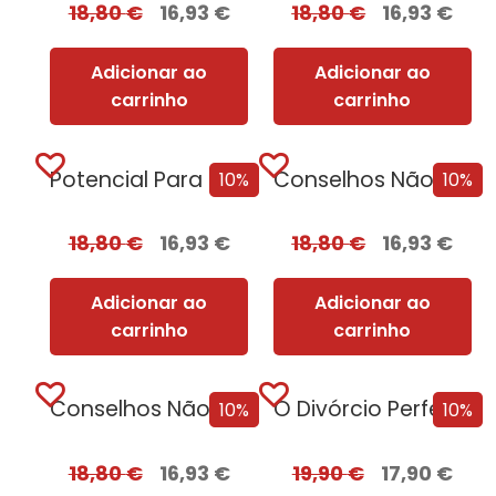
18,80
€
16,93
€
18,80
€
16,93
€
Adicionar ao
Adicionar ao
carrinho
carrinho
Potencial Para Matar
Conselhos Não Solicitados de Vera Wong para Assassinos + Oferta O Sacrifício da Rainha
10%
10%
18,80
€
16,93
€
18,80
€
16,93
€
Adicionar ao
Adicionar ao
carrinho
carrinho
Conselhos Não Solicitados de Vera Wong para Assassinos
O Divórcio Perfeito com EDGES
10%
10%
18,80
€
16,93
€
19,90
€
17,90
€