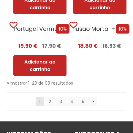
Adicionar ao
Adicionar ao
carrinho
carrinho
Portugal Vermelho
Ilusão Mortal + Oferta Tentação
10%
10%
19,90
€
17,90
€
18,80
€
16,93
€
Adicionar ao
carrinho
A mostrar 1–20 de 98 resultados
1
2
3
4
5