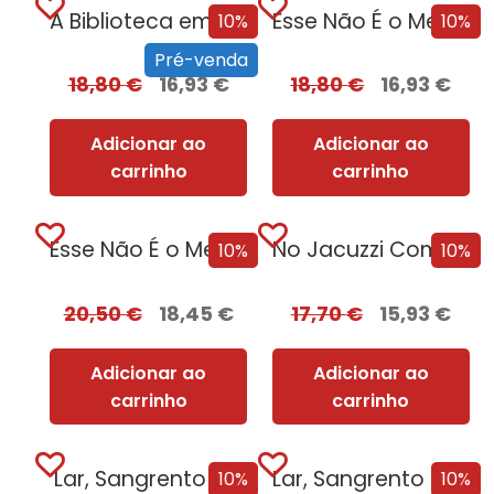
A Biblioteca em Chamas
Esse Não É o Meu Nome
10%
10%
Pré-venda
18,80
€
16,93
€
18,80
€
16,93
€
Adicionar ao
Adicionar ao
carrinho
carrinho
Esse Não É o Meu Nome – Edição com EDGES
No Jacuzzi Com Uma Serial Killer
10%
10%
20,50
€
18,45
€
17,70
€
15,93
€
Adicionar ao
Adicionar ao
carrinho
carrinho
Lar, Sangrento Lar
Lar, Sangrento Lar – Edição com EDGES
10%
10%