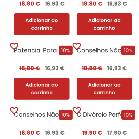
18,80
€
16,93
€
18,80
€
16,93
€
Adicionar ao
Adicionar ao
carrinho
carrinho
Potencial Para Matar
Conselhos Não Solicitados de Vera Wong para Assassinos + Oferta O Sacrifício da Rainha
10%
10%
18,80
€
16,93
€
18,80
€
16,93
€
Adicionar ao
Adicionar ao
carrinho
carrinho
Conselhos Não Solicitados de Vera Wong para Assassinos
O Divórcio Perfeito com EDGES
10%
10%
18,80
€
16,93
€
19,90
€
17,90
€