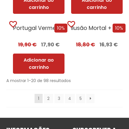
Adicionar ao
Adicionar ao
carrinho
carrinho
Portugal Vermelho
Ilusão Mortal + Oferta Tentação
10%
10%
19,90
€
17,90
€
18,80
€
16,93
€
Adicionar ao
carrinho
A mostrar 1–20 de 98 resultados
1
2
3
4
5