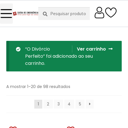
Pesquisar
Pesquisa
por:
“O Divórcio
Ver carrinho
Perfeito” foi adicionado ao seu
carrinho.
A mostrar 1–20 de 98 resultados
1
2
3
4
5