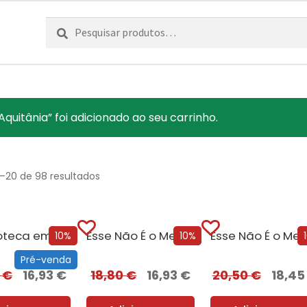
Pesquisar
Pesquisa
por:
quitânia” foi adicionado ao seu carrinho.
1–20 de 98 resultados
A Biblioteca em Chamas
Esse Não É o Meu Nome
10%
10%
Pré-venda
0
€
16,93
€
18,80
€
16,93
€
20,50
€
18,4