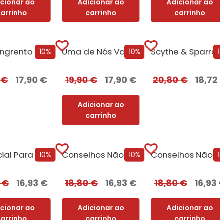
icionar ao
Adicionar ao
Adicionar ao
carrinho
carrinho
carrinho
Lar, Sangrento Lar – Edição com EDGES
Uma de Nós Vai Morrer
10%
10%
0
€
17,90
€
19,90
€
17,90
€
20,80
€
18,72
Adicionar ao
carrinho
Potencial Para Matar
Conselhos Não Solicitados de Vera Wong para Assassinos + Oferta O Sacrifício da Rainha
Co
10%
10%
0
€
16,93
€
18,80
€
16,93
€
18,80
€
16,93
icionar ao
Adicionar ao
Adicionar ao
carrinho
carrinho
carrinho