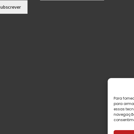
Para forne
para armaz
essas tecn
navegação o
consentime