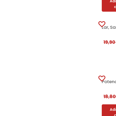
Ad
19,9
18,8
Ad