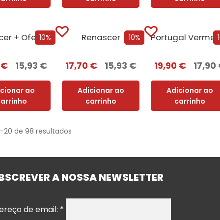
Renascer + Oferta Corpus
Renascer
10%
10%
0
€
15,93
€
17,70
€
15,93
€
19,90
€
17,90
icionar ao
Adicionar ao
Adicionar ao
carrinho
carrinho
carrinho
1–20 de 98 resultados
BSCREVER A NOSSA NEWSLETTER
ereço de email:
*