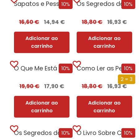
Sapatos e Pessoas se não te servem, não são o teu número [Edição Autografada]
Os Segredos do Profiling [Edição Autografada]
10%
10%
16,60
€
14,94
€
18,80
€
16,93
€
Adicionar ao
Adicionar ao
carrinho
carrinho
O Que Me Está a Escapar?
Como Ler as Pessoas
10%
10%
2 = 3
19,90
€
17,90
€
18,80
€
16,93
€
Adicionar ao
Adicionar ao
carrinho
carrinho
Os Segredos do Profiling
O Livro Sobre Como Enfrentar o Tabu Que Não Te Deixa Ser Quem És
10%
10%