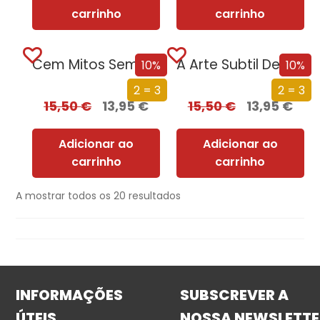
carrinho
carrinho
Cem Mitos Sem Lógica
A Arte Subtil De Saber Dizer Que Se F*da
10%
10%
2 = 3
2 = 3
15,50
€
13,95
€
15,50
€
13,95
€
Adicionar ao
Adicionar ao
carrinho
carrinho
A mostrar todos os 20 resultados
INFORMAÇÕES
SUBSCREVER A
ÚTEIS
NOSSA NEWSLETTE