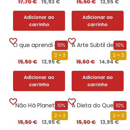
17,70
€
15,93
€
15,50
€
13,95
€
Adicionar ao
Adicionar ao
carrinho
carrinho
O que aprendi em Auschwitz: 12 lições para mudar a sua vida
A Arte Subtil de Saber Seduzir
10%
10%
2 = 3
2 = 3
15,50
€
13,95
€
16,60
€
14,94
€
Adicionar ao
Adicionar ao
carrinho
carrinho
Não Há Planeta B
A Dieta do Que Se F*da
10%
10%
2 = 3
2 = 3
15,50
€
13,95
€
15,50
€
13,95
€