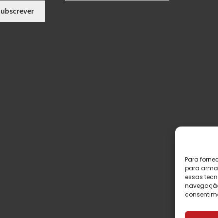
Para forne
para armaz
essas tecn
navegação o
consentime