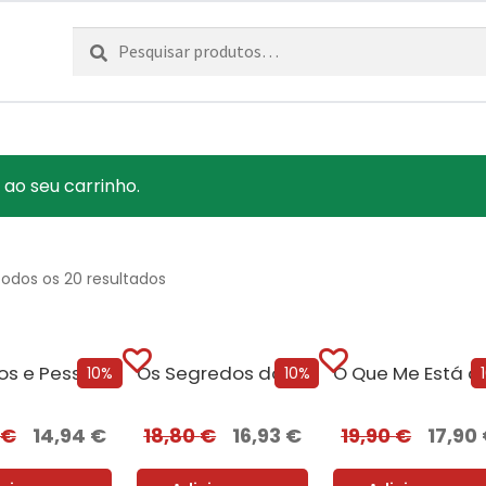
Pesquisar
Pesquisa
por:
 ao seu carrinho.
todos os 20 resultados
Sapatos e Pessoas se não te servem, não são o teu número [Edição Autografada]
Os Segredos do Profiling [Edição Autografada]
10%
10%
€
14,94
€
18,80
€
16,93
€
19,90
€
17,90