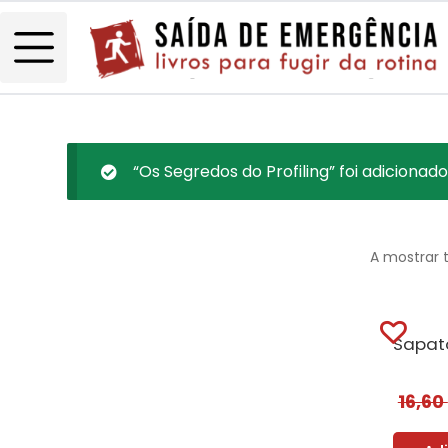
“Os Segredos do Profiling” foi adicionado
A mostrar 
16,60