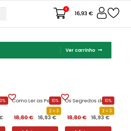
1
16,93 €
Ver carrinho
O Que Me Está a Escapar?
Como Ler as Pessoas
Os Segredos do Profiling
10%
10%
10%
2 = 3
2 = 3
€
18,80
€
16,93
€
18,80
€
16,93
€