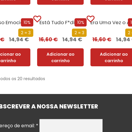
Sucesso Emocional
Está Tudo F*dido
Era Uma Vez
10%
10%
2 = 3
2 = 3
2 
€
14,94
€
16,60
€
14,94
€
16,60
€
14,94
icionar ao
Adicionar ao
Adicionar ao
carrinho
carrinho
carrinho
todos os 20 resultados
BSCREVER A NOSSA NEWSLETTER
ereço de email:
*