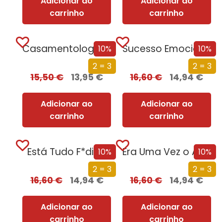
Adicionar ao
Adicionar ao
carrinho
carrinho
Casamentologia – A Ciência e a Arte de Permanecer Juntos
Sucesso Emocional
10%
10%
2 = 3
2 = 3
15,50
€
13,95
€
16,60
€
14,94
€
Adicionar ao
Adicionar ao
carrinho
carrinho
Está Tudo F*dido
Era Uma Vez o Amor
10%
10%
2 = 3
2 = 3
16,60
€
14,94
€
16,60
€
14,94
€
Adicionar ao
Adicionar ao
carrinho
carrinho