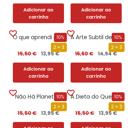
Adicionar ao
Adicionar ao
carrinho
carrinho
O que aprendi em Auschwitz: 12 lições para mudar a sua vida
A Arte Subtil de Saber Seduzir
10%
10%
2 = 3
2 = 3
15,50
€
13,95
€
16,60
€
14,94
€
Adicionar ao
Adicionar ao
carrinho
carrinho
Não Há Planeta B
A Dieta do Que Se F*da
10%
10%
2 = 3
2 = 3
15,50
€
13,95
€
15,50
€
13,95
€