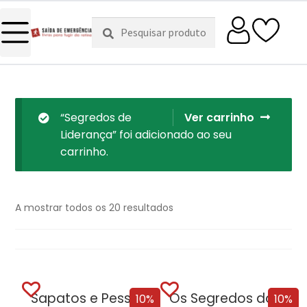
Pesquisar
Pesquisa
por:
“Segredos de
Ver carrinho
Liderança” foi adicionado ao seu
carrinho.
A mostrar todos os 20 resultados
Sapatos e Pessoas se não te servem, não são o teu número [Edição Autografada]
Os Segredos do Profiling [Edição Autografada]
10%
10%