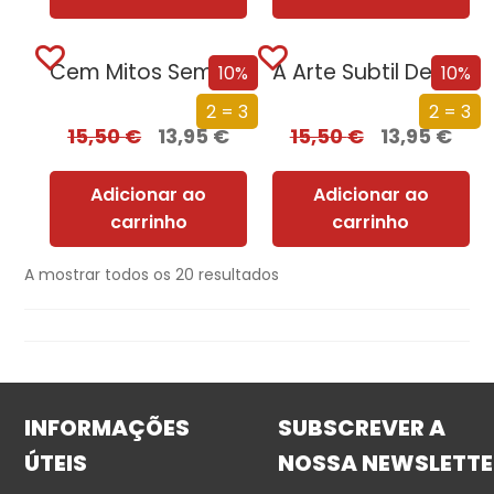
Cem Mitos Sem Lógica
A Arte Subtil De Saber Dizer Que Se F*da
10%
10%
2 = 3
2 = 3
15,50
€
13,95
€
15,50
€
13,95
€
Adicionar ao
Adicionar ao
carrinho
carrinho
A mostrar todos os 20 resultados
INFORMAÇÕES
SUBSCREVER A
ÚTEIS
NOSSA NEWSLETTE