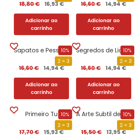
18,80
€
16,93
€
16,60
€
14,94
€
Adicionar ao
Adicionar ao
carrinho
carrinho
Sapatos e Pessoas se não te servem, não são o teu número
Segredos de Liderança
10%
10%
2 = 3
2 = 3
16,60
€
14,94
€
16,60
€
14,94
€
Adicionar ao
Adicionar ao
carrinho
carrinho
Primeiro Tu
A Arte Subtil de Saber Dizer Que Se F*da – O Diário
10%
10%
2 = 3
2 = 3
17,70
€
15,93
€
15,50
€
13,95
€