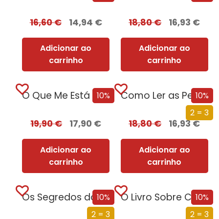
16,60
€
14,94
€
18,80
€
16,93
€
Adicionar ao
Adicionar ao
carrinho
carrinho
O Que Me Está a Escapar?
Como Ler as Pessoas
10%
10%
2 = 3
19,90
€
17,90
€
18,80
€
16,93
€
Adicionar ao
Adicionar ao
carrinho
carrinho
Os Segredos do Profiling
O Livro Sobre Como Enfrentar o Tabu Que Não Te Deixa Ser Quem És
10%
10%
2 = 3
2 = 3