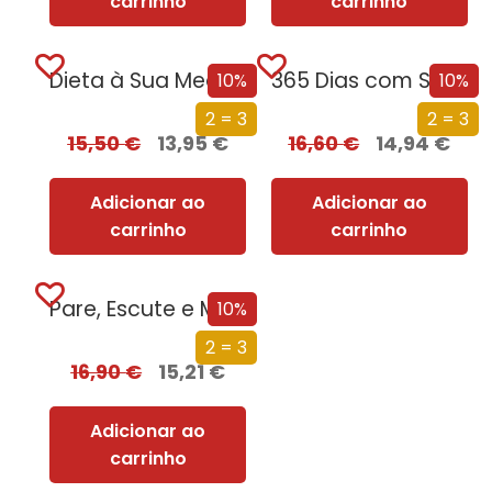
carrinho
carrinho
Dieta à Sua Medida
365 Dias com Saúde
10%
10%
2 = 3
2 = 3
15,50
€
13,95
€
16,60
€
14,94
€
Adicionar ao
Adicionar ao
carrinho
carrinho
Pare, Escute e Mude
10%
2 = 3
16,90
€
15,21
€
Adicionar ao
carrinho