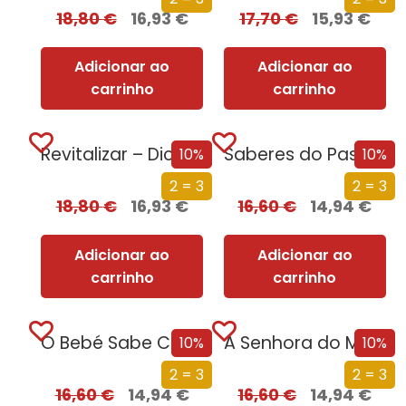
18,80
€
16,93
€
17,70
€
15,93
€
Adicionar ao
Adicionar ao
carrinho
carrinho
Revitalizar – Dicas e receitas para se manter jovem e saudável
Saberes do Passado
10%
10%
2 = 3
2 = 3
18,80
€
16,93
€
16,60
€
14,94
€
Adicionar ao
Adicionar ao
carrinho
carrinho
O Bebé Sabe Comer
A Senhora do Monte
10%
10%
2 = 3
2 = 3
16,60
€
14,94
€
16,60
€
14,94
€