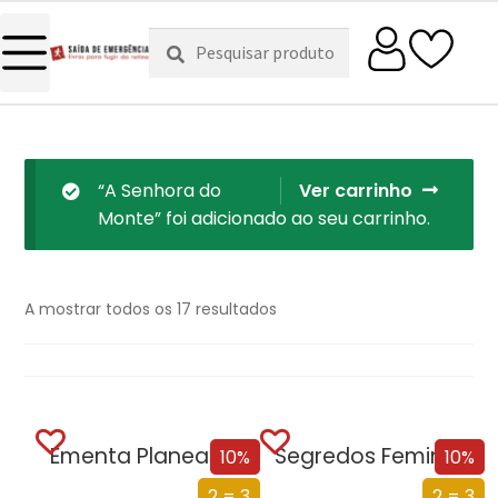
Pesquisar
Pesquisa
por:
“A Senhora do
Ver carrinho
Monte” foi adicionado ao seu carrinho.
A mostrar todos os 17 resultados
Ementa Planeada, Cozinha Organizada
Segredos Femininos
10%
10%
2 = 3
2 = 3