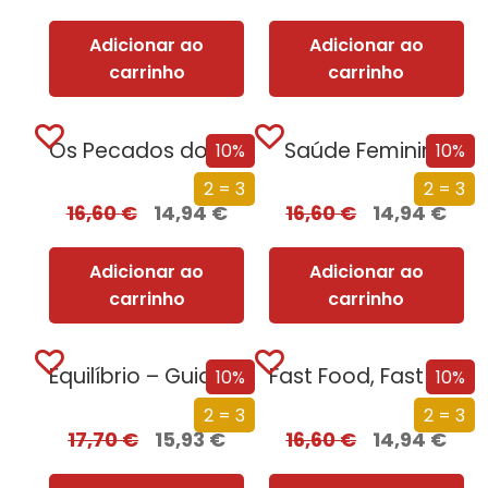
Adicionar ao
Adicionar ao
carrinho
carrinho
Os Pecados do Corpo
Saúde Feminina
10%
10%
2 = 3
2 = 3
16,60
€
14,94
€
16,60
€
14,94
€
Adicionar ao
Adicionar ao
carrinho
carrinho
Equilíbrio – Guia de Receitas para um Intestino mais Saudável
Fast Food, Fast Life, Fast Cancer – Uma Vida Sem Cancro
10%
10%
2 = 3
2 = 3
17,70
€
15,93
€
16,60
€
14,94
€