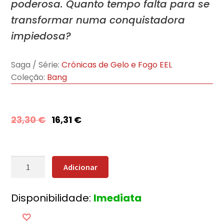
poderosa. Quanto tempo falta para se
transformar numa conquistadora
impiedosa?
Saga / Série:
Crónicas de Gelo e Fogo EEL
Coleção:
Bang
23,30
€
16,31
€
Quantidade
Adicionar
de
A
Disponibilidade:
Imediata
Tormenta
de