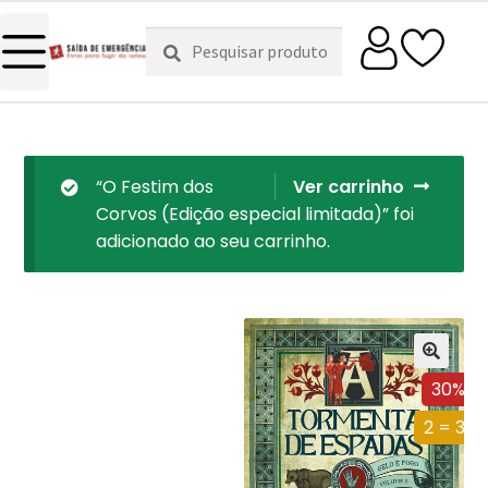
Pesquisar
Pesquisa
por:
“O Festim dos
Ver carrinho
Corvos (Edição especial limitada)” foi
adicionado ao seu carrinho.
30%
2 = 3