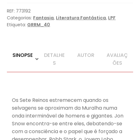
Espadas
(Edição
REF:
773192
especial
Categorias:
Fantasia
,
Literatura Fantástica
,
LPF
limitada)
Etiqueta:
GRRM_40
SINOPSE
DETALHE
AUTOR
AVALIAÇ
S
ÕES
Os Sete Reinos estremecem quando os
selvagens se aproximam da Muralha numa
onda interminável de homens e gigantes. Jon
Snow encontra-se entre eles, debatendo-se
com a consciência e o papel que é forçado a
desempenhar. Robb Stark, o Jovem Lobo,