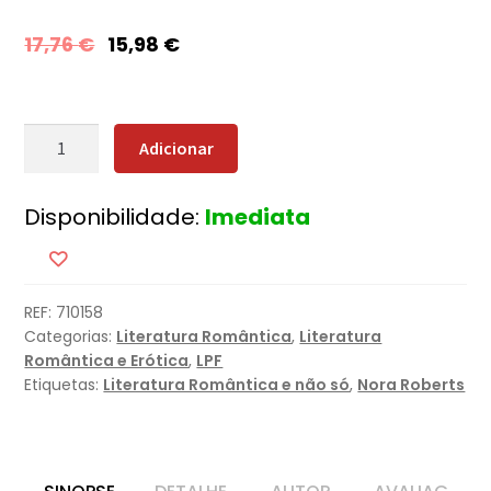
17,76
€
15,98
€
Quantidade
Adicionar
de
Escândalos
Disponibilidade:
Imediata
Privados
REF:
710158
Categorias:
Literatura Romântica
,
Literatura
Romântica e Erótica
,
LPF
Etiquetas:
Literatura Romântica e não só
,
Nora Roberts