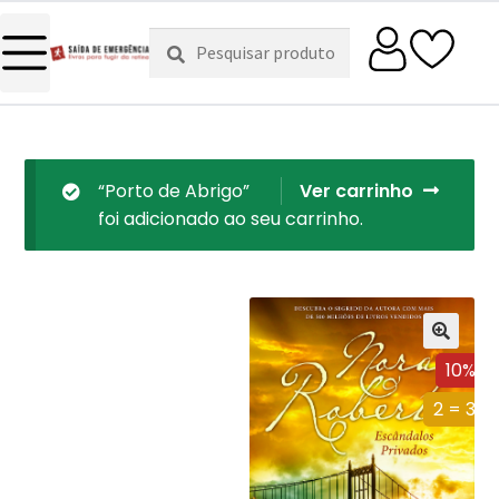
Pesquisar
Pesquisa
por:
“Porto de Abrigo”
Ver carrinho
foi adicionado ao seu carrinho.
10%
2 = 3