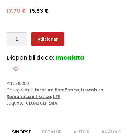
17,70
€
15,93
€
Quantidade
Adicionar
de
Estrelas
Disponibilidade:
Imediata
da
Fortuna
REF:
710350
Categorias:
Literatura Romântica
,
Literatura
Romântica e Erótica
,
LPF
Etiqueta:
CEUAZULPRAIA
SINOPSE
DETALHE
AUTOR
AVALIAÇ