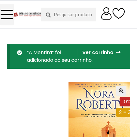
Pesquisar
Pesquisa
por:
“A Mentira” foi
Ver carrinho
adicionado ao seu carrinho.
10%
2 = 3