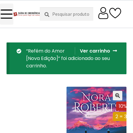
Pesquisar
Pesquisa
por:
“Refém do Amor
Ver carrinho
[Nova Edição]” foi adicionado ao seu
carrinho.
10%
2 = 3