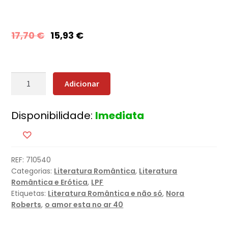
17,70
€
15,93
€
Quantidade
Adicionar
de
Ilusões
Disponibilidade:
Imediata
Perfeitas
REF:
710540
Categorias:
Literatura Romântica
,
Literatura
Romântica e Erótica
,
LPF
Etiquetas:
Literatura Romântica e não só
,
Nora
Roberts
,
o amor esta no ar 40