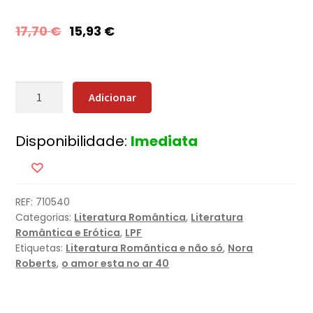
17,70
€
15,93
€
Quantidade
Adicionar
de
Ilusões
Disponibilidade:
Imediata
Perfeitas
REF:
710540
Categorias:
Literatura Romântica
,
Literatura
Romântica e Erótica
,
LPF
Etiquetas:
Literatura Romântica e não só
,
Nora
Roberts
,
o amor esta no ar 40