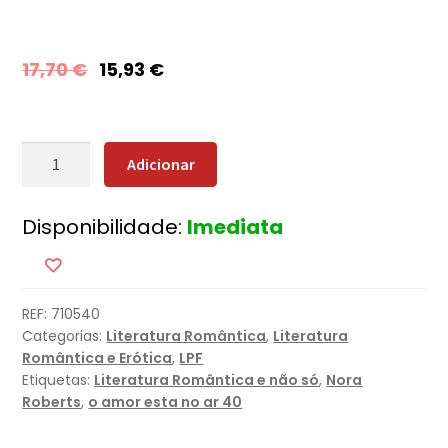
17,70
€
15,93
€
Quantidade
Adicionar
de
Ilusões
Disponibilidade:
Imediata
Perfeitas
REF:
710540
Categorias:
Literatura Romântica
,
Literatura
Romântica e Erótica
,
LPF
Etiquetas:
Literatura Romântica e não só
,
Nora
Roberts
,
o amor esta no ar 40