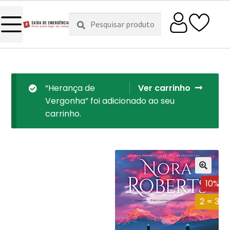
Pesquisar
Pesquisa
por:
“Herança de
Ver carrinho
Vergonha” foi adicionado ao seu
carrinho.
10%
2 = 3